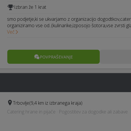
Izbran že 1 krat
smo podjetje,ki se ukvarjamo z organizacijo dogodtkov,cate
organiziramo vse od..(kulinarike,izposojo šotora,vse zvrsti g
Več
POVPRAŠEVANJE
Trbovlje
(9,4 km iz izbranega kraja)
Catering hrane in pijače · Pogostitev za dogodke ali zabave