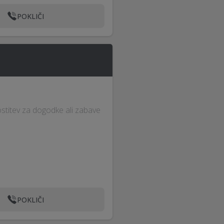
POKLIČI
stitev za dogodke ali zabave
POKLIČI