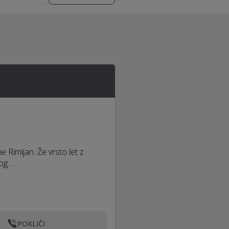
 Rimljan. Že vrsto let z
bog…
POKLIČI