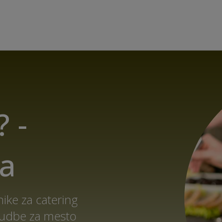
? -
ca
ike za catering
onudbe za mesto