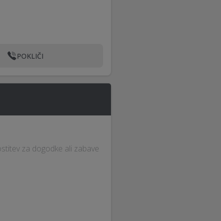
POKLIČI
stitev za dogodke ali zabave