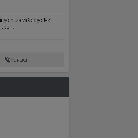
ringom...za vaš dogodek
lasbe …
POKLIČI