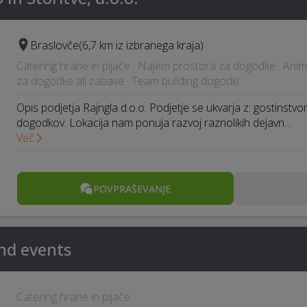
Braslovče
(6,7 km iz izbranega kraja)
Catering hrane in pijače · Najem prostora za dogodke · Anim
za dogodke ali zabave · Team building dogodki
Opis podjetja Rajngla d.o.o. Podjetje se ukvarja z: gostinstvo
dogodkov. Lokacija nam ponuja razvoj raznolikih dejavn…
Več
POVPRAŠEVANJE
and events
Catering hrane in pijače