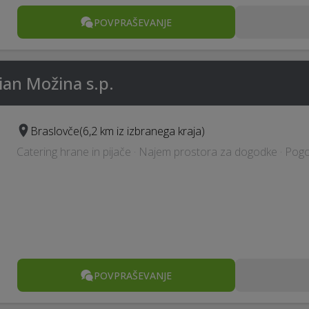
POVPRAŠEVANJE
ian Možina s.p.
Braslovče
(6,2 km iz izbranega kraja)
Catering hrane in pijače · Najem prostora za dogodke · Pogo
POVPRAŠEVANJE