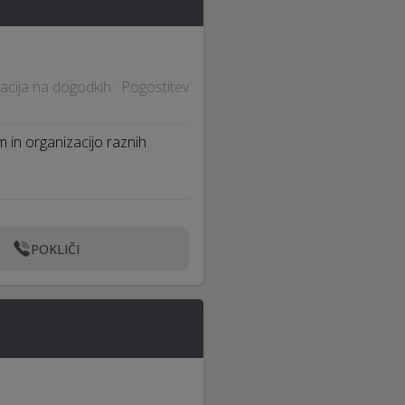
acija na dogodkih · Pogostitev
m in organizacijo raznih
POKLIČI