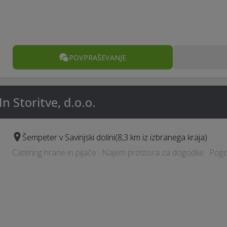
POVPRAŠEVANJE
In Storitve, d.o.o.
Šempeter v Savinjski dolini
(8,3 km iz izbranega kraja)
Catering hrane in pijače · Najem prostora za dogodke · Pogo