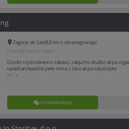
ing
Zagorje ob Savi
(8,8 km iz izbranega kraja)
Catering hrane in pijače
Gostite rojstnodnevno zabavo, zaključno družbo ali pa organizi
naveličani klasične peke mesa z žara ali pa industrijske …
Več
POVPRAŠEVANJE
 In Storitve, d.o.o.