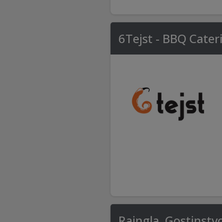
6Tejst - BBQ Cater
Rajngla, Gostinstvo