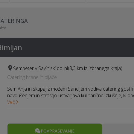
CATERINGA
abor
Rimljan
Šempeter v Savinjski dolini
(8,3 km iz izbranega kraja)
Catering hrane in pijače
Sem Anja in skupaj z možem Sandijem vodiva catering gostilne
navdušenjem in strastjo ustvarjava kulinarične izkušnje, ki o
Več
POVPRAŠEVANJE