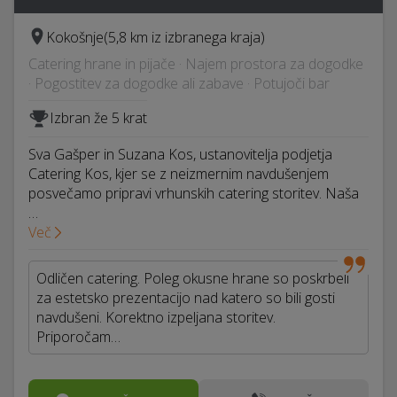
Kokošnje
(5,8 km iz izbranega kraja)
Catering hrane in pijače · Najem prostora za dogodke
· Pogostitev za dogodke ali zabave · Potujoči bar
Izbran že 5 krat
Sva Gašper in Suzana Kos, ustanovitelja podjetja
Catering Kos, kjer se z neizmernim navdušenjem
posvečamo pripravi vrhunskih catering storitev. Naša
…
Več
Odličen catering. Poleg okusne hrane so poskrbeli
za estetsko prezentacijo nad katero so bili gosti
navdušeni. Korektno izpeljana storitev.
Priporočam…