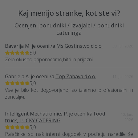
Kaj menijo stranke, kot ste vi?
Ocenjeni ponudniki / izvajalci / ponudniki
cateringa
Bavarija M.
je ocenil/a
Ms Gostinstvo d.o.o.
30. Jul. 2026
5,0
Zelo okusno priporocamo,hitri in prijazni
Gabriela A.
je ocenil/a
Top Zabava d.o.o.
11. Jul. 2026
5,0
Vse je bilo kot dogovorjeno, so izjemno profesionalni in
zanesljivi.
Intelligent Mechatroinics P.
je ocenil/a
Food
10. Jun.
truck, LUCKY CATERING
2026
5,0
Palačinke so naš interni dogodek v podjetju naredile še