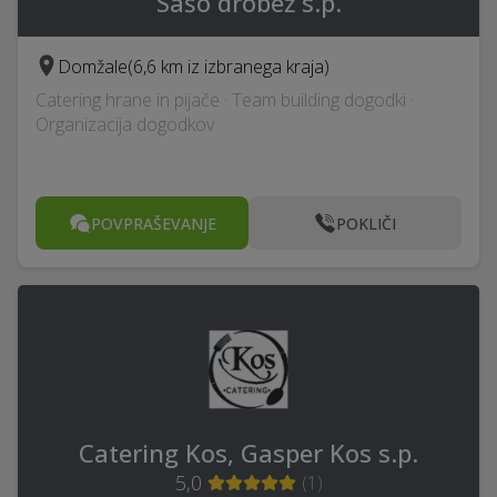
Sašo drobež s.p.
Domžale
(6,6 km iz izbranega kraja)
Catering hrane in pijače · Team building dogodki ·
Organizacija dogodkov
POVPRAŠEVANJE
POKLIČI
Catering Kos, Gasper Kos s.p.
5,0
(
1
)