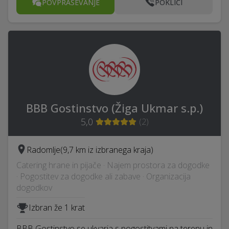
POVPRAŠEVANJE
POKLIČI
BBB Gostinstvo (Žiga Ukmar s.p.)
5,0
(
2
)
Radomlje
(9,7 km iz izbranega kraja)
Catering hrane in pijače · Najem prostora za dogodke
· Pogostitev za dogodke ali zabave · Organizacija
dogodkov
Izbran že 1 krat
BBB Gostinstvo se ukvarja s pogostitvami na terenu in