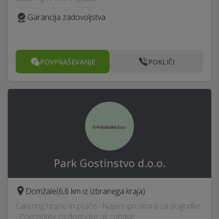
Garancija zadovoljstva
POVPRAŠEVANJE
POKLIČI
Park Gostinstvo d.o.o.
Domžale
(6,6 km iz izbranega kraja)
Catering hrane in pijače · Najem prostora za dogodke
· Pogostitev za dogodke ali zabave