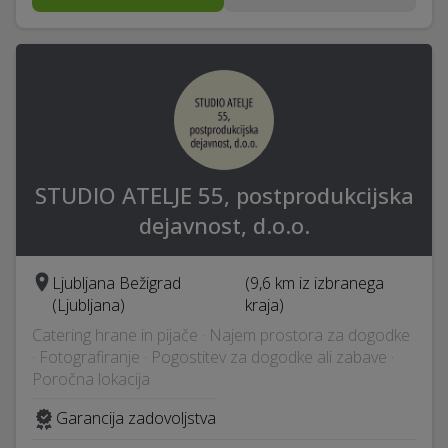
STUDIO ATELJE 55, postprodukcijska
dejavnost, d.o.o.
Ljubljana Bežigrad
(9,6 km iz izbranega
(Ljubljana)
kraja)
Catering hrane in pijače · Najem prostora za dogodke
· Fotografiranje · Pogostitev za dogodke ali zabave ·
Poročna lokacija
Garancija zadovoljstva