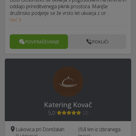
oddajo prireditvenega piknik prostora. Manjše
družinsko podjetje se že vrsto let ukvarja z or…
Več
POVPRAŠEVANJE
POKLIČI
Katering Kovač
5,0
(
2
)
Lukovica pri Domžalah
(9,8 km iz izbranega