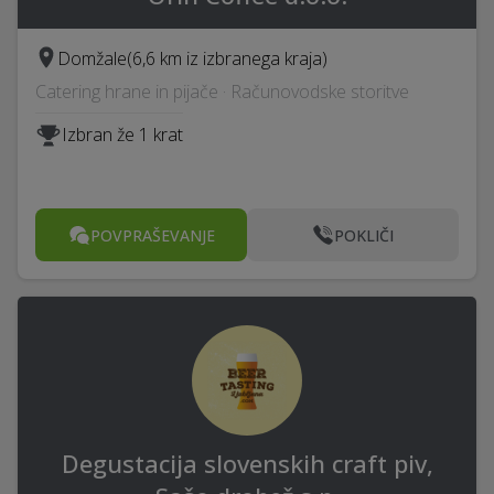
Domžale
(6,6 km iz izbranega kraja)
Catering hrane in pijače · Računovodske storitve
Izbran že 1 krat
POVPRAŠEVANJE
POKLIČI
Degustacija slovenskih craft piv,