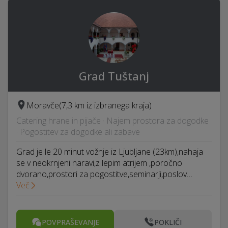
Grad Tuštanj
Moravče
(7,3 km iz izbranega kraja)
Catering hrane in pijače · Najem prostora za dogodke
· Pogostitev za dogodke ali zabave
Grad je le 20 minut vožnje iz Ljubljane (23km),nahaja
se v neokrnjeni naravi,z lepim atrijem ,poročno
dvorano,prostori za pogostitve,seminarji,poslov…
Več
POVPRAŠEVANJE
POKLIČI