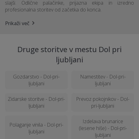
slajši. Odlične palačinke, prijazna ekipa in izredno
profesionalna storitev od začetka do konca.
Prikaži več
Druge storitve v mestu Dol pri
ljubljani
Gozdarstvo - Dol-pri-
Namestitev - Dol-pri-
ljubljani
ljubljani
Zidarske storitve - Dol-pri-
Prevoz pokojnikov - Dol-
ljubljani
pri-ljubljani
Izdelava brunarice
Polaganje vinila - Dol-pri-
(lesene hiše) - Dol-pri-
ljubljani
ljubljani