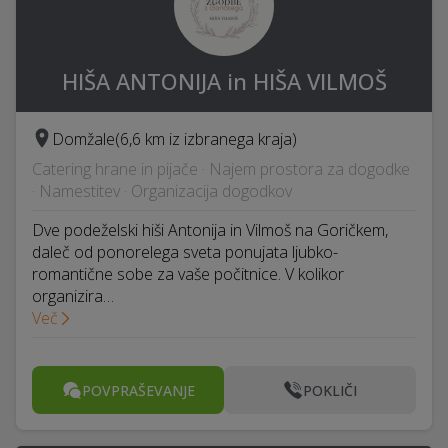
HIŠA ANTONIJA in HIŠA VILMOŠ
Domžale
(6,6 km iz izbranega kraja)
Catering hrane in pijače · Najem prostora za dogodke
· Namestitev · Organizacija dogodkov
Dve podeželski hiši Antonija in Vilmoš na Goričkem,
daleč od ponorelega sveta ponujata ljubko-
romantične sobe za vaše počitnice. V kolikor
organizira…
Več
POVPRAŠEVANJE
POKLIČI