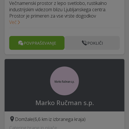
Večnamenski prostor z lepo svetlobo, rustikalno
industrijskim videzom blizu Ljubljanskega centra.
Prostor je primeren za vse vrste dogodkov
Več
POVPRAŠEVANJE
POKLIČI
Marko Ručman s.p.
Domžale
(6,6 km iz izbranega kraja)
Catering hrane in pijače