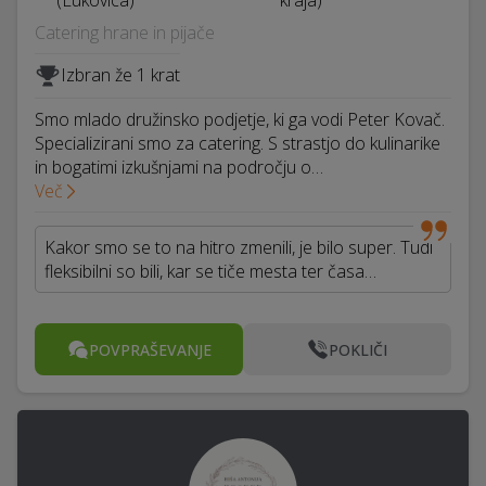
(Lukovica)
kraja)
Catering hrane in pijače
Izbran že 1 krat
Smo mlado družinsko podjetje, ki ga vodi Peter Kovač.
Specializirani smo za catering. S strastjo do kulinarike
in bogatimi izkušnjami na področju o…
Več
Kakor smo se to na hitro zmenili, je bilo super. Tudi
fleksibilni so bili, kar se tiče mesta ter časa…
POVPRAŠEVANJE
POKLIČI