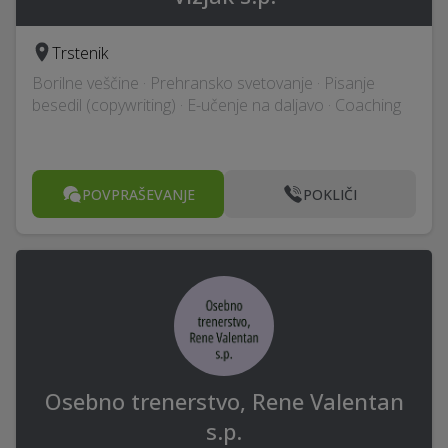
Trstenik
Borilne veščine · Prehransko svetovanje · Pisanje
besedil (copywriting) · E-učenje na daljavo · Coaching
POVPRAŠEVANJE
POKLIČI
Osebno trenerstvo, Rene Valentan
s.p.