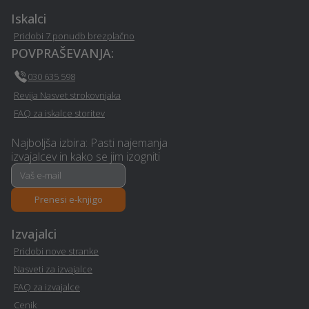
Lovrenc-na-pohorju
na-pohorju
Iskalci
Pridobi 7 ponudb brezplačno
Izgradnja in dobava
POVPRAŠEVANJA:
Senčila - Lovrenc-na-
solarnih sistemov /
pohorju
kolektorjev - Lovrenc-na-
030 635 598
pohorju
Revija Nasvet strokovnjaka
FAQ za iskalce storitev
Plesni tečaj - Lovrenc-na-
Prenova hiše na ključ -
pohorju
Lovrenc-na-pohorju
Najboljša izbira: Pasti najemanja
izvajalcev in kako se jim izogniti
Potovanja - Lovrenc-na-
Prenova mansarde na
pohorju
ključ - Lovrenc-na-pohorju
Prenesi e-knjigo
Izdelava in montaža
Mizarstvo - Lovrenc-na-
Izvajalci
nadstreška - Lovrenc-na-
pohorju
pohorju
Pridobi nove stranke
Nasveti za izvajalce
Izdelava in montaža
FAQ za izvajalce
Izdelava in montaža tende
kamina - Lovrenc-na-
- Lovrenc-na-pohorju
Cenik