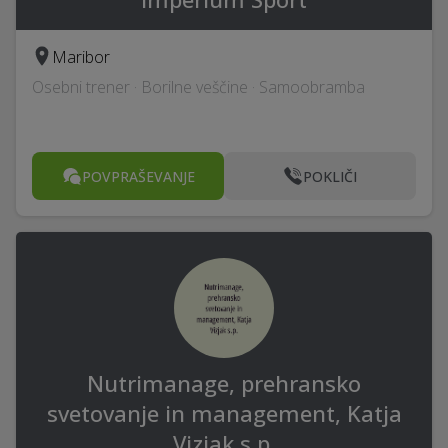
Maribor
Osebni trener · Borilne veščine · Samoobramba
POVPRAŠEVANJE
POKLIČI
Nutrimanage, prehransko
svetovanje in management, Katja
Vizjak s.p.