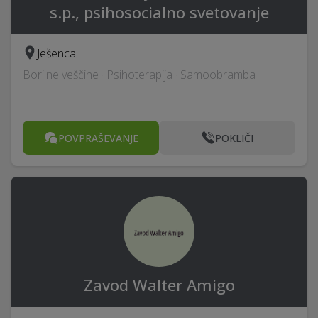
s.p., psihosocialno svetovanje
Ješenca
Borilne veščine · Psihoterapija · Samoobramba
POVPRAŠEVANJE
POKLIČI
Zavod Walter Amigo