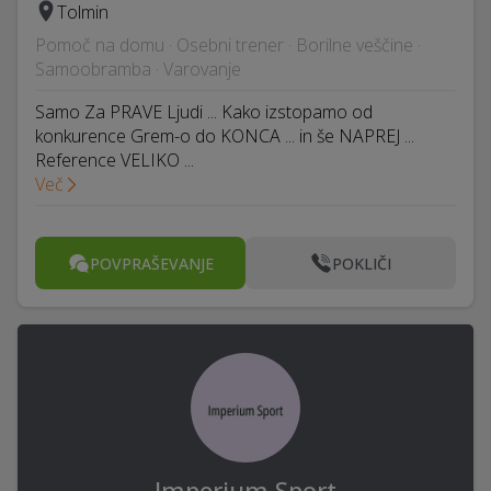
Tolmin
Pomoč na domu · Osebni trener · Borilne veščine ·
Samoobramba · Varovanje
Samo Za PRAVE Ljudi ... Kako izstopamo od
konkurence Grem-o do KONCA ... in še NAPREJ ...
Reference VELIKO ...
Več
POVPRAŠEVANJE
POKLIČI
Imperium Sport