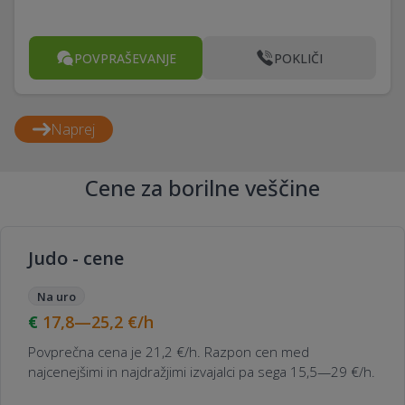
POVPRAŠEVANJE
POKLIČI
Naprej
Cene za borilne veščine
Judo - cene
Na uro
17,8—25,2
€/h
Povprečna cena je 21,2 €/h. Razpon cen med
najcenejšimi in najdražjimi izvajalci pa sega 15,5—29 €/h.