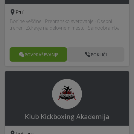
Ptuj
Borilne veščine · Prehransko svetovanje · Osebni
trener · Zdravje na delovnem mestu · Samoobramba
POVPRAŠEVANJE
POKLIČI
Klub Kickboxing Akademija
Ljubljana