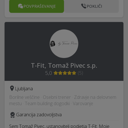
POVPRAŠEVANJE
POKLIČI
T-Fit, Tomaž Pivec s.p.
5,0
(
5
)
Ljubljana
Borilne veščine · Osebni trener · Zdravje na delovnem
mestu · Team building dogodki · Varovanje
Garancija zadovoljstva
Sem Tomaž Pivec, ustanovitelj podjetja T-Fit. Moje