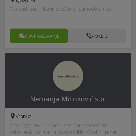
Osebni trener · Borilne veščine · Samoobramba
POVPRAŠEVANJE
POKLIČI
Nemanja Milinković s.p.
Vrhnika
Catering hrane in pijače · Alternativne metode
zdravljenja · Animacija na dogodkih · Osebni trener ·