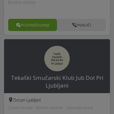
Borilne veščine
POVPRAŠEVANJE
POKLIČI
Tekaški Smučarski Klub Jub Dol Pri
Ljubljani
Dol pri Ljubljani
Osebni trener · Borilne veščine · Samoobramba