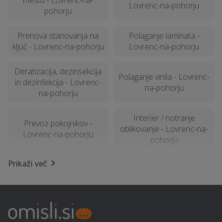
Lovrenc-na-pohorju
pohorju
Prenova stanovanja na
Polaganje laminata -
ključ - Lovrenc-na-pohorju
Lovrenc-na-pohorju
Deratizacija, dezinsekcija
Polaganje vinila - Lovrenc-
in dezinfekcija - Lovrenc-
na-pohorju
na-pohorju
Interier / notranje
Prevoz pokojnikov -
oblikovanje - Lovrenc-na-
Lovrenc-na-pohorju
pohorju
Prikaži več
Letna kuhinja - Lovrenc-
Električarske storitve -
na-pohorju
Lovrenc-na-pohorju
Samoobramba - Lovrenc-
Najem foto stojnice -
na-pohorju
Lovrenc-na-pohorju