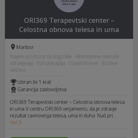
ORI369 Terapevtski center –
Celostna obnova telesa in uma
Maribor
Najem prostora za dogodke · Alternativne metode
zdravljenja · Psihoterapija · Osebni trener · Borilne
veščine
Izbran že 1 krat
Garancija zadovoljstva
ORI369 Terapevtski center – Celostna obnova telesa
in uma V centru ORI369 verjamemo, da je zdravje
rezultat ravnovesja telesa, uma in duha. Naš pri…
Več