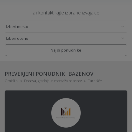
ali kontaktirajte izbrane izvajalce
Najdi ponudnike
PREVERJENI PONUDNIKI BAZENOV
Omisli.si
Dobava, gradnja in montaža bazenov
Turnišče