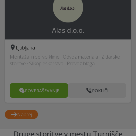
Alas d.o.o.
Ljubljana
Montaža in servis klime · Odvoz materiala · Zidarske
storitve · Slikopleskarstvo · Prevoz blaga
POVPRAŠEVANJE
POKLIČI
Naprej
Druge storitve v mestu Turnišče