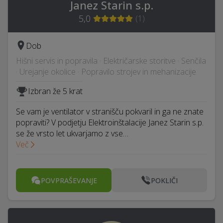
Janez Starin s.p.
5,0
(
1
)
Dob
Hišni servis in popravila · Električarske storitve · Senčila
· Urejanje okolice · Popravilo strojev in mehanizacije
Izbran že 5 krat
Se vam je ventilator v stranišču pokvaril in ga ne znate
popraviti? V podjetju Elektroinštalacije Janez Starin s.p.
se že vrsto let ukvarjamo z vse…
Več
POVPRAŠEVANJE
POKLIČI