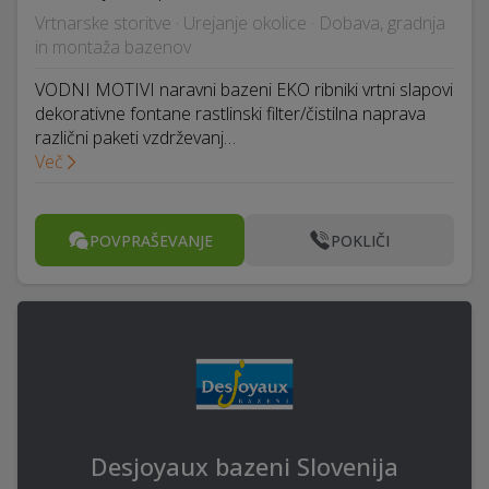
Vrtnarske storitve · Urejanje okolice · Dobava, gradnja
in montaža bazenov
VODNI MOTIVI naravni bazeni EKO ribniki vrtni slapovi
dekorativne fontane rastlinski filter/čistilna naprava
različni paketi vzdrževanj…
Več
POVPRAŠEVANJE
POKLIČI
Desjoyaux bazeni Slovenija