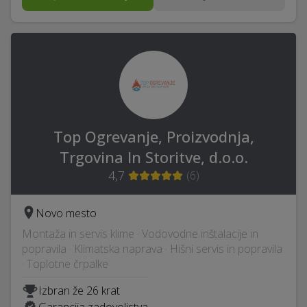
Top Ogrevanje, Proizvodnja,
Trgovina In Storitve, d.o.o.
4,7
(
6
)
Novo mesto
Montaža in servis klime · Vodovodne inštalacije in
popravila · Klimatska naprava · Hišni servis in popravila
· Toplotne črpalke
Izbran že 26 krat