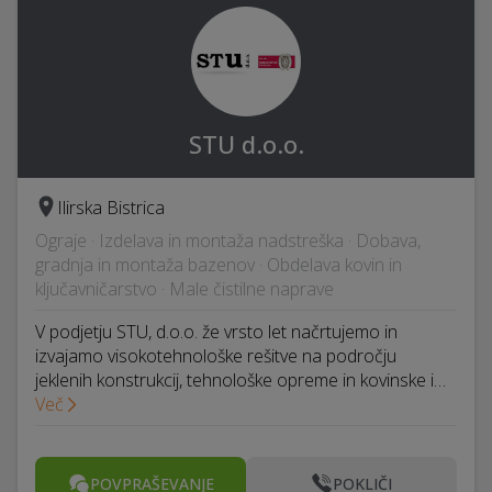
STU d.o.o.
Ilirska Bistrica
Ograje · Izdelava in montaža nadstreška · Dobava,
gradnja in montaža bazenov · Obdelava kovin in
ključavničarstvo · Male čistilne naprave
V podjetju STU, d.o.o. že vrsto let načrtujemo in
izvajamo visokotehnološke rešitve na področju
jeklenih konstrukcij, tehnološke opreme in kovinske i…
Več
POVPRAŠEVANJE
POKLIČI