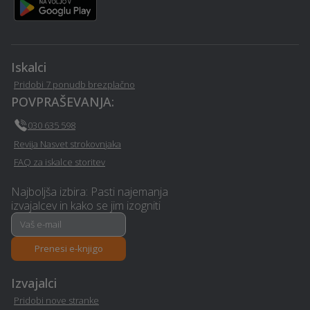
Temnenje stekel na vozilu
Urejanje okolice -
- Turnisce
Turnisce
E-učenje na daljavo -
Ogrevanje z IR paneli -
Turnisce
Turnisce
Iskalci
Pridobi 7 ponudb brezplačno
Operacija oči - Turnisce
Stenske obloge - Turnisce
POVPRAŠEVANJA:
030 635 598
Snemanje poroke -
Strešna okna - Turnisce
Revija Nasvet strokovnjaka
Turnisce
FAQ za iskalce storitev
Male čistilne naprave -
Najboljša izbira: Pasti najemanja
Wellness - Turnisce
Turnisce
izvajalcev in kako se jim izogniti
Servis naprav - Turnisce
Parketarstvo - Turnisce
Prenesi e-knjigo
Selitvene storitve -
Steklarstvo - Turnisce
Izvajalci
Turnisce
Pridobi nove stranke