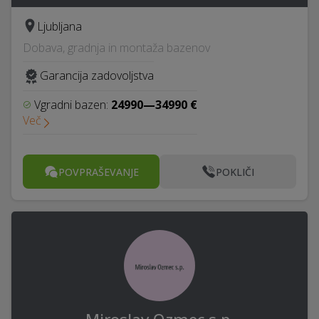
Ljubljana
Dobava, gradnja in montaža bazenov
Garancija zadovoljstva
Vgradni bazen:
24990—34990 €
Več
POVPRAŠEVANJE
POKLIČI