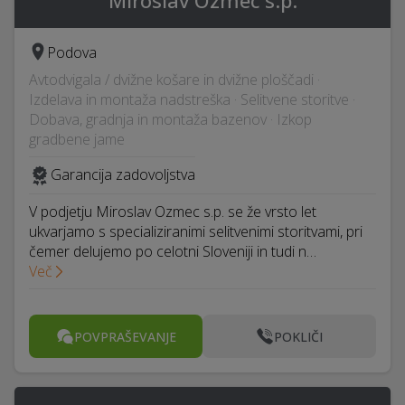
Miroslav Ozmec s.p.
Podova
Avtodvigala / dvižne košare in dvižne ploščadi ·
Izdelava in montaža nadstreška · Selitvene storitve ·
Dobava, gradnja in montaža bazenov · Izkop
gradbene jame
Garancija zadovoljstva
V podjetju Miroslav Ozmec s.p. se že vrsto let
ukvarjamo s specializiranimi selitvenimi storitvami, pri
čemer delujemo po celotni Sloveniji in tudi n…
Več
POVPRAŠEVANJE
POKLIČI