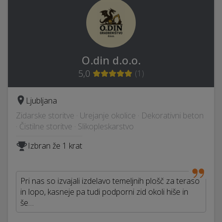
O.din d.o.o.
5,0
(
1
)
Ljubljana
Zidarske storitve · Urejanje okolice · Dekorativni beton
· Čistilne storitve · Slikopleskarstvo
Izbran že 1 krat
Pri nas so izvajali izdelavo temeljnih plošč za teraso
in lopo, kasneje pa tudi podporni zid okoli hiše in
še…