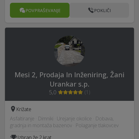
POVPRAŠEVANJE
POKLIČI
Mesi 2, Prodaja In Inženiring, Žani
Urankar s.p.
5,0
(
1
)
Križate
Asfaltiranje · Dimniki · Urejanje okolice · Dobava,
gradnja in montaža bazenov · Polaganje tlakovcev
Izbran že 2 krat