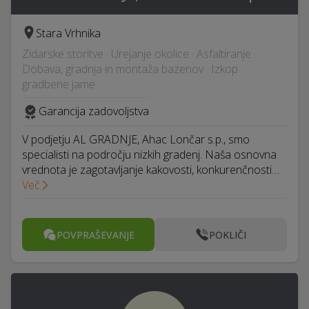
Stara Vrhnika
Zidarske storitve · Urejanje okolice · Asfaltiranje ·
Dobava, gradnja in montaža bazenov · Izkop
gradbene jame
Garancija zadovoljstva
V podjetju AL GRADNJE, Ahac Lončar s.p., smo
specialisti na področju nizkih gradenj. Naša osnovna
vrednota je zagotavljanje kakovosti, konkurenčnosti…
Več
POVPRAŠEVANJE
POKLIČI