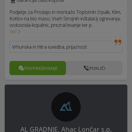
Garancija zadovoljstva
Podjetje za Prodajo in montažo Toplotnih črpalk, Klim,
Kotlov na bio maso, Vseh Strojnih inštalacij ogrevanja,
vodovoda-kopalnic, prezračevanje ter p…
Več
Vrhunska in hitra iuvedba, prijaznost
POVPRAŠEVANJE
POKLIČI
AL GRADNJE, Ahac Lončar s.p.