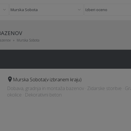
 BAZENOV
bazenov
Murska Sobota
Murska Sobota
(v izbranem kraju)
Dobava, gradnja in montaža bazenov · Zidarske storitve · Grad
okolice · Dekorativni beton