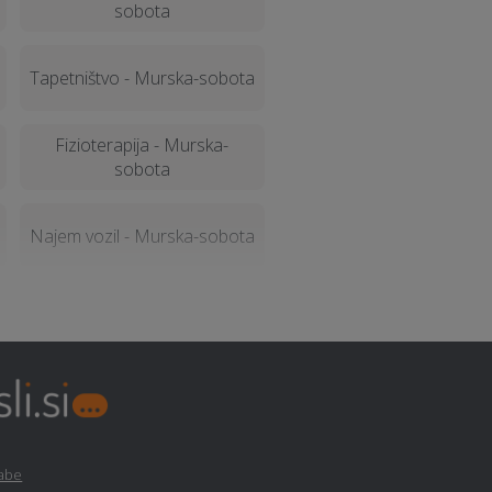
sobota
Tapetništvo - Murska-sobota
Fizioterapija - Murska-
sobota
Najem vozil - Murska-sobota
Ozvočenje in razsvetljava
prireditev - Murska-sobota
Gozdarstvo - Murska-sobota
Montažne hiše - Murska-
rabe
sobota