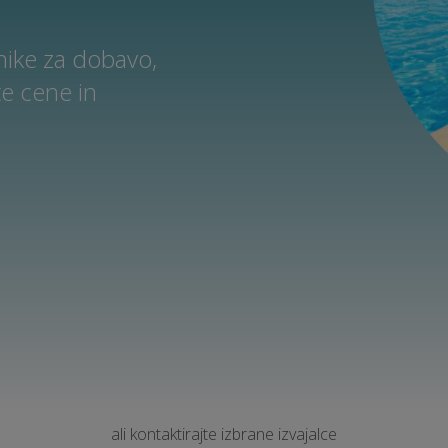
nike za dobavo,
e cene in
ali kontaktirajte izbrane izvajalce