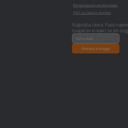
Revija Nasvet strokovnjaka
Avtoličarske / avtokleparske
FAQ za iskalce storitev
storitve - Murska-sobota
Najboljša izbira: Pasti naje
izvajalcev in kako se jim izog
Prenova stanovanja na ključ -
Murska-sobota
Prenesi e-knjigo
Računovodske storitve -
Murska-sobota
Glasbena šola - Murska-
sobota
Urejanje okolice - Murska-
sobota
Letna kuhinja - Murska-
sobota