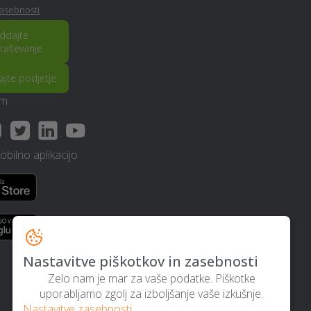
zasebnosti
Odvoz materiala - Murska-
ddajte
sobota
raševanje
rajte podjetje
Izdelava in montaža kamina -
Murska-sobota
am
Hidravlika - Murska-sobota
bilno aplikacijo
Deratizacija, dezinsekcija in
dezinfekcija - Murska-sobota
Poročna lokacija - Murska-
sobota
Nastavitve piškotkov in zasebnosti
Zelo nam je mar za vaše podatke. Piškotke
Dimniki - Murska-sobota
uporabljamo zgolj za izboljšanje vaše izkušnje.
Nastavitve zasebnosti