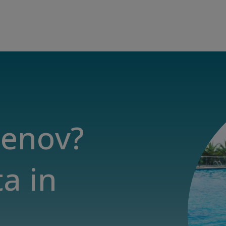
zenov?
a in