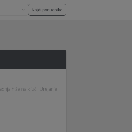
Najdi ponudnike
nja hiše na ključ · Urejanje