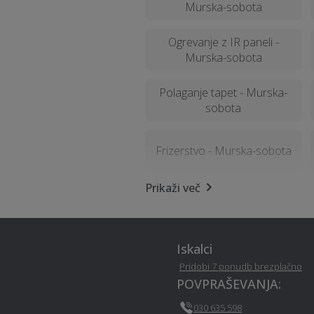
Murska-sobota
Ogrevanje z IR paneli -
Murska-sobota
Polaganje tapet - Murska-
sobota
Frizerstvo - Murska-sobota
Prikaži več
Najem kombijev - Murska-
sobota
Iskalci
Potovanja - Murska-sobota
Pridobi 7 ponudb brezplačno
POVPRAŠEVANJA:
Video produkcija - Murska-
030 635 598
sobota