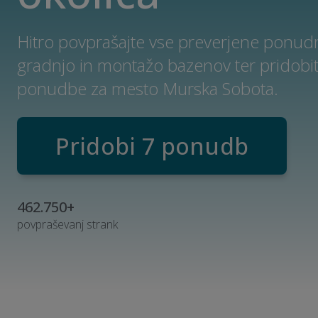
Hitro povprašajte vse preverjene ponud
gradnjo in montažo bazenov ter pridobit
ponudbe za mesto Murska Sobota.
Pridobi 7 ponudb
462.750+
povpraševanj strank