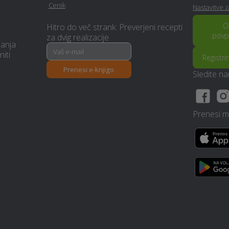
Cenik
Nastavitve 
Kemična čistilnica, pralnica -
Rušitvena dela - Murska-
O
Hitro do več strank: Preverjeni recepti
Murska-sobota
sobota
povp
za dvig realizacije
manja
niti
Registri
Prenova hiše na ključ -
Izdelava in montaža tende -
Prenesi e-knjigo
Murska-sobota
Murska-sobota
Sledite n
Parketarstvo - Murska-
Izolacija - Murska-sobota
sobota
Prenesi mo
Snemanje poroke - Murska-
Avtošola - Murska-sobota
sobota
Financiranje - Murska-
Pasja šola - Murska-sobota
sobota
Kozmetični salon - Murska-
Borilne veščine - Murska-
sobota
sobota