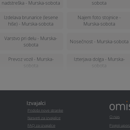
nadstreška - Murska-sobota
sobota
Izdelava brunarice (lesene
Najem foto stojnice -
hiše) - Murska-sobota
Murska-sobota
Varstvo pri delu - Murska-
Nosečnost - Murska-sobota
sobota
Prevoz vozil - Murska-
Izterjava dolga - Murska-
sobota
sobota
Alternativne metode
Geodetske storitve - Murska-
zdravljenja - Murska-sobota
sobota
Vedeževanje - Murska-
Servis naprav - Murska-
Izvajalci
sobota
sobota
Pridobi nove stranke
O nas
Nasveti za izvajalce
Operacija oči - Murska-
Izgradnja sončne elektrarne
FAQ za izvajalce
Pogoji upo
sobota
- Murska-sobota