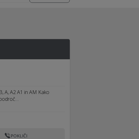
 B, A, A2 A1 in AM Kako
 področ…
POKLIČI