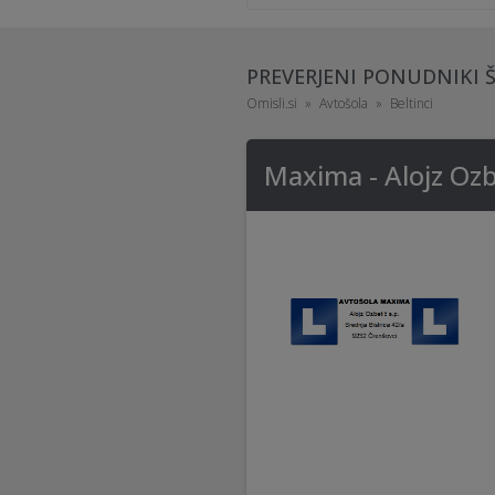
PREVERJENI PONUDNIKI 
Omisli.si
Avtošola
Beltinci
Maxima - Alojz Ozb