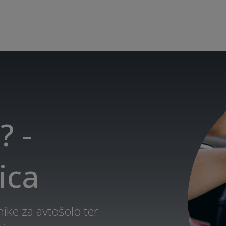
? -
ica
ike za avtošolo ter