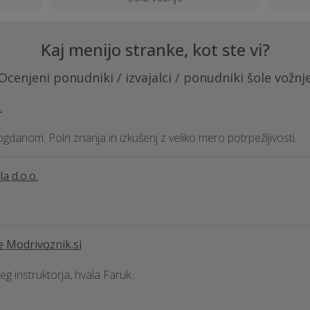
Kaj menijo stranke, kot ste vi?
Ocenjeni ponudniki / izvajalci / ponudniki šole vožnj
.
gdanom. Poln znanja in izkušenj z veliko mero potrpežljivosti.
a d.o.o.
e Modrivoznik.si
eg instruktorja, hvala Faruk...