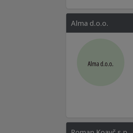
Alma d.o.o.
Roman Koavč s.p.