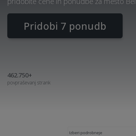
pridobite cene in ponudbe za mesto Belt
Pridobi 7 ponudb
462.750+
povpraševanj strank