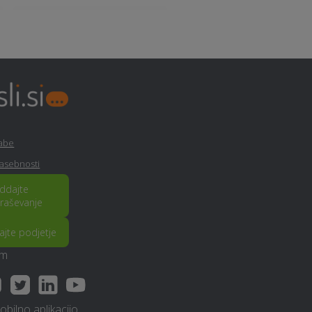
Gozdarstvo - Beltinci
Nepremičninsko zavarovanje
- Beltinci
Ortodontija - Beltinci
rabe
zasebnosti
Video produkcija - Beltinci
ddajte
raševanje
Glasbena šola - Beltinci
rajte podjetje
am
Zidarske storitve - Beltinci
bilno aplikacijo