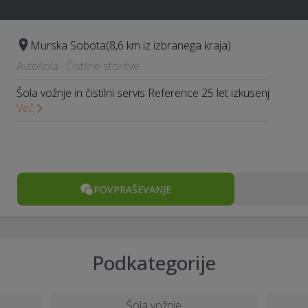
Murska Sobota
(8,6 km iz izbranega kraja)
Avtošola · Čistilne storitve
Šola vožnje in čistilni servis Reference 25 let izkusenj
Več
POVPRAŠEVANJE
Podkategorije
Šola vožnje