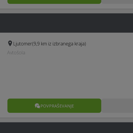
Ljutomer
(9,9 km iz izbranega kraja)
Avtošola
POVPRAŠEVANJE