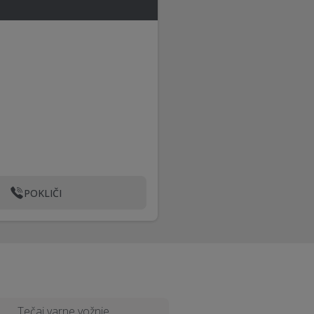
POKLIČI
Tečaj varne vožnje