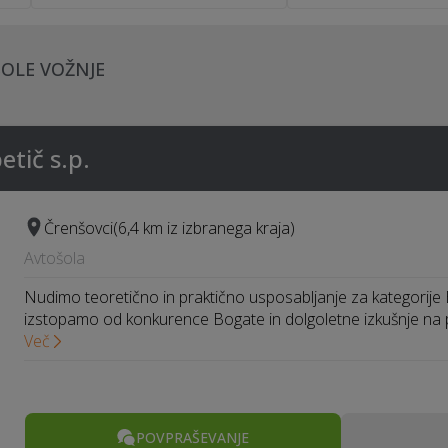
ŠOLE VOŽNJE
etič s.p.
Črenšovci
(6,4 km iz izbranega kraja)
Avtošola
Nudimo teoretično in praktično usposabljanje za kategorije
izstopamo od konkurence Bogate in dolgoletne izkušnje na
Več
POVPRAŠEVANJE