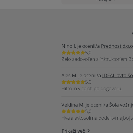
Nino I.
je ocenil/a
Prednost d.o.o
5,0
Zelo zadovoljen z inštruktorjem Bo
Ales M.
je ocenil/a
IDEAL avto šol
5,0
Hitro in v celoti po dogovoru.
Veldina M.
je ocenil/a
Šola vožnj
5,0
Hvala avtosoli na dodelitvi najboljs
Prikaži več