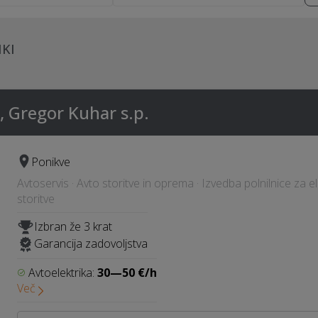
KI
e, Gregor Kuhar s.p.
Ponikve
Avtoservis · Avto storitve in oprema · Izvedba polnilnice za ele
storitve
Izbran že 3 krat
Garancija zadovoljstva
Avtoelektrika:
30—50 €/h
Več