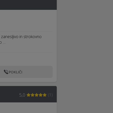
 zanesljivo in strokovno
jo …
POKLIČI
5,0
(
1
)