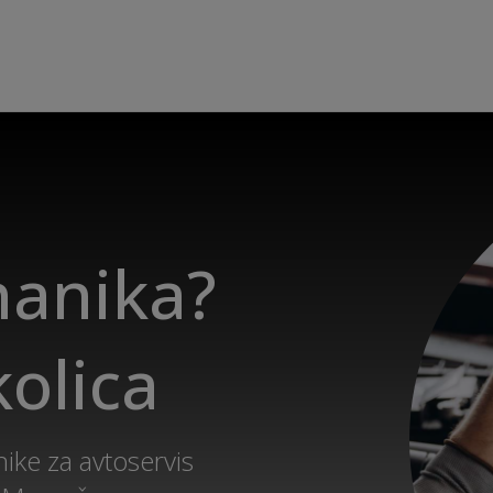
hanika?
kolica
ike za avtoservis