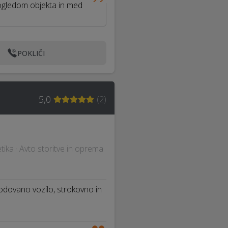
 ogledom objekta in med
POKLIČI
5,0
(
2
)
tika · Avto storitve in oprema
odovano vozilo, strokovno in