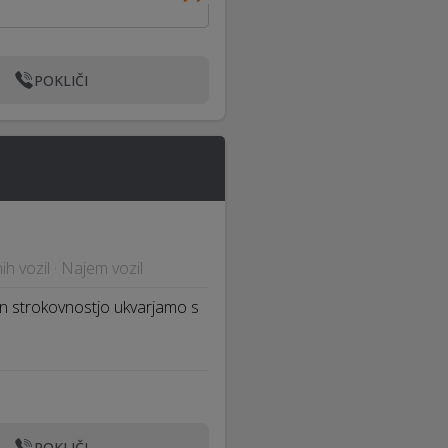
POKLIČI
h vozil · Najem vozil
o in strokovnostjo ukvarjamo s
POKLIČI