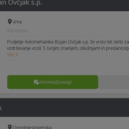
n Ovčjak s.p.
Vrhe
Avtoservis
Podjetje Avtomehanika Bojan Ovčjak s.p. že vrsto let skrbi za
vzdrževanje vozil. S svojim znanjem, izkušnjami in predanost
Več
POVPRAŠEVANJE
k
Osrednjeslovenska