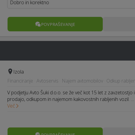
Dobro in korektno
POVPRAŠEVANJE
Izola
Financiranje · Avtoservis · Najem avtomobilov · Odkup rabljeni
V podjetju Avto Šuki d.o.o. se že več kot 15 let z zavzetostj
prodajo, odkupom in najemom kakovostnih rabljenih vozil. …
Več
POVPRAŠEVANJE