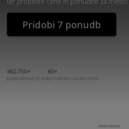
ter pridobite cene in ponudbe za mesto
Pridobi 7 ponudb
462.750+
60+
povpraševanj strank
ponudnikov za avtoservis