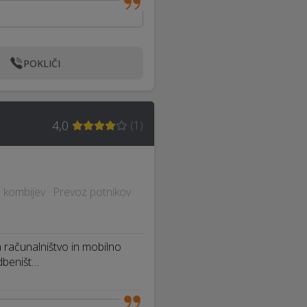
POKLIČI
4,0
(
1
)
 kombijev · Prevoz potnikov
 računalništvo in mobilno
dbeništ…