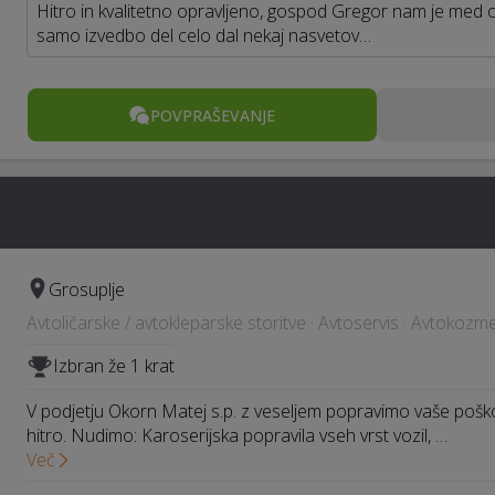
Hitro in kvalitetno opravljeno, gospod Gregor nam je med
samo izvedbo del celo dal nekaj nasvetov…
POVPRAŠEVANJE
Grosuplje
Avtoličarske / avtokleparske storitve · Avtoservis · Avtokozme
Izbran že 1 krat
V podjetju Okorn Matej s.p. z veseljem popravimo vaše pošk
hitro. Nudimo: Karoserijska popravila vseh vrst vozil, …
Več