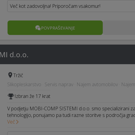
Več kot zadovoljna! Priporočam vsakomur!
POVPRAŠEVANJE
I d.o.o.
Tržič
Slikopleskarstvo · Servis naprav · Najem avtomobilov · Najem
Izbran že 17 krat
V podjetju MOBI-COMP SISTEMI d.o.o. smo specializirani za
tehnologijo, ponujamo pa tudi razne storitve s področja gra
Več