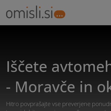
Iščete avtome
- Moravče in o
Hitro povprašajte vse preverjene ponudn