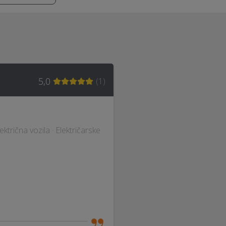
5,0
(
1
)
ktrična vozila · Električarske