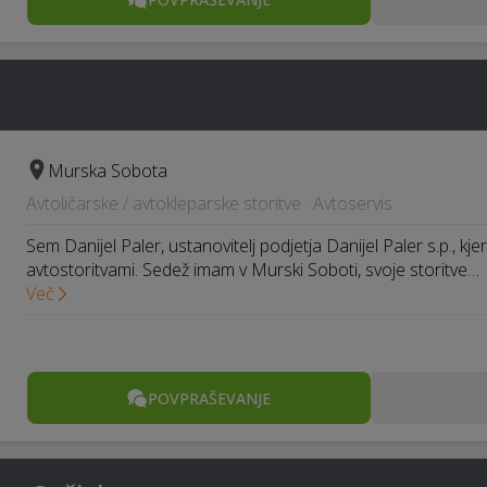
Murska Sobota
Avtoličarske / avtokleparske storitve · Avtoservis
Sem Danijel Paler, ustanovitelj podjetja Danijel Paler s.p., kje
avtostoritvami. Sedež imam v Murski Soboti, svoje storitve…
Več
POVPRAŠEVANJE