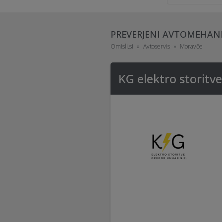
PREVERJENI AVTOMEHANI
Omisli.si
Avtoservis
Moravče
KG elektro storitv