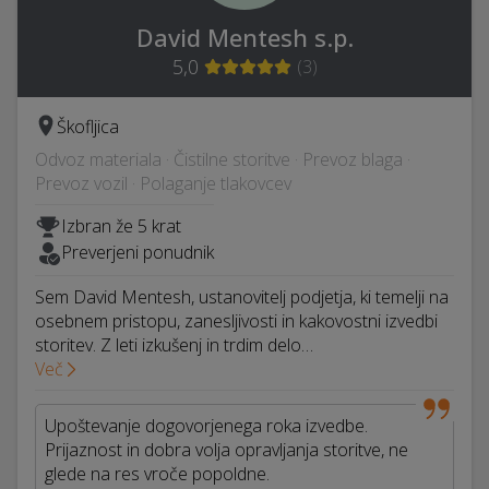
David Mentesh s.p.
5,0
(
3
)
Škofljica
Odvoz materiala · Čistilne storitve · Prevoz blaga ·
Prevoz vozil · Polaganje tlakovcev
Izbran že 5 krat
Preverjeni ponudnik
Sem David Mentesh, ustanovitelj podjetja, ki temelji na
osebnem pristopu, zanesljivosti in kakovostni izvedbi
storitev. Z leti izkušenj in trdim delo…
Več
Upoštevanje dogovorjenega roka izvedbe.
Prijaznost in dobra volja opravljanja storitve, ne
glede na res vroče popoldne.