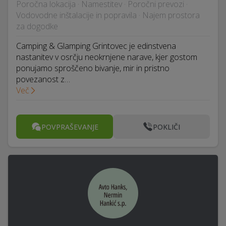
Poročna lokacija · Namestitev · Poročni prevozi ·
Vodovodne inštalacije in popravila · Najem prostora
za dogodke
Camping & Glamping Grintovec je edinstvena
nastanitev v osrčju neokrnjene narave, kjer gostom
ponujamo sproščeno bivanje, mir in pristno
povezanost z…
Več
POVPRAŠEVANJE
POKLIČI