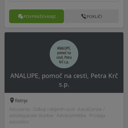
POVPRAŠEVANJE
POKLIČI
ANALUPE, pomoč na cesti, Petra Krč
s.p.
Retnje
Avtoservis · Odkup rabljenih vozil · Avtoličarske /
avtokleparske storitve · Avtokozmetika · Prodaja
avtodelov