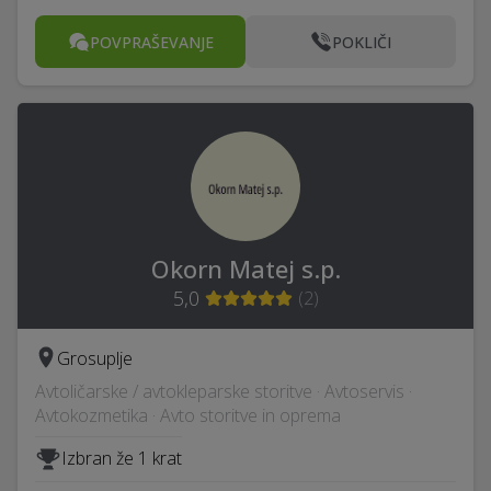
POVPRAŠEVANJE
POKLIČI
Okorn Matej s.p.
5,0
(
2
)
Grosuplje
Avtoličarske / avtokleparske storitve · Avtoservis ·
Avtokozmetika · Avto storitve in oprema
Izbran že 1 krat