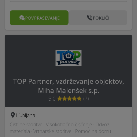
POVPRAŠEVANJE
POKLIČI
TOP Partner, vzdrževanje objektov,
Miha Malenšek s.p.
5,0
(
7
)
Ljubljana
Čistilne storitve · Visokotlačno čiščenje · Odvoz
materiala · Vrtnarske storitve · Pomoč na domu