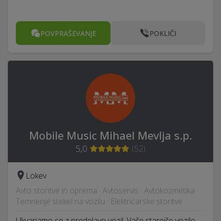
POVPRAŠEVANJE
POKLIČI
Mobile Music Mihael Mevlja s.p.
5,0
(
52
)
Lokev
Avto storitve in oprema · Avtoservis · Avtokozmetika ·
Temnenje stekel na vozilu · Električarske storitve
Ukvarjamo se z predelavo vozil. Vaše starejše vozilo