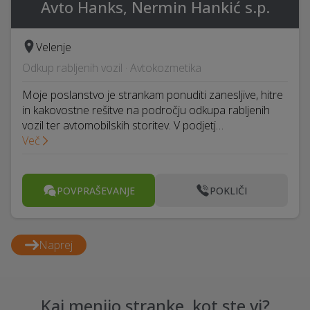
Avto Hanks, Nermin Hankić s.p.
Velenje
Odkup rabljenih vozil · Avtokozmetika
Moje poslanstvo je strankam ponuditi zanesljive, hitre
in kakovostne rešitve na področju odkupa rabljenih
vozil ter avtomobilskih storitev. V podjetj…
Več
POVPRAŠEVANJE
POKLIČI
Naprej
Kaj menijo stranke, kot ste vi?