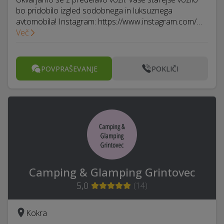
bo pridobilo izgled sodobnega in luksuznega
avtomobila! Instagram: https://www.instagram.com/…
Več
POVPRAŠEVANJE
POKLIČI
Camping & Glamping Grintovec
5,0
(
14
)
Kokra