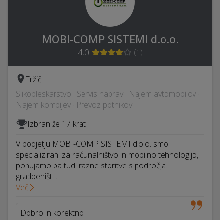
MOBI-COMP SISTEMI d.o.o.
4,0
(
1
)
Tržič
Slikopleskarstvo · Servis naprav · Najem avtomobilov ·
Najem kombijev · Prevoz potnikov
Izbran že 17 krat
V podjetju MOBI-COMP SISTEMI d.o.o. smo
specializirani za računalništvo in mobilno tehnologijo,
ponujamo pa tudi razne storitve s področja
gradbeništ…
Več
Dobro in korektno