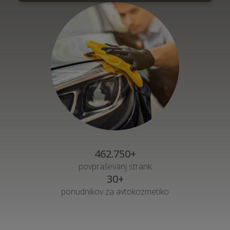
462.750+
povpraševanj strank
30+
ponudnikov za avtokozmetiko