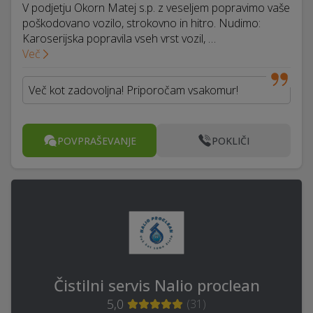
V podjetju Okorn Matej s.p. z veseljem popravimo vaše
poškodovano vozilo, strokovno in hitro. Nudimo:
Karoserijska popravila vseh vrst vozil, …
Več
Več kot zadovoljna! Priporočam vsakomur!
POVPRAŠEVANJE
POKLIČI
Čistilni servis Nalio proclean
5,0
(
31
)