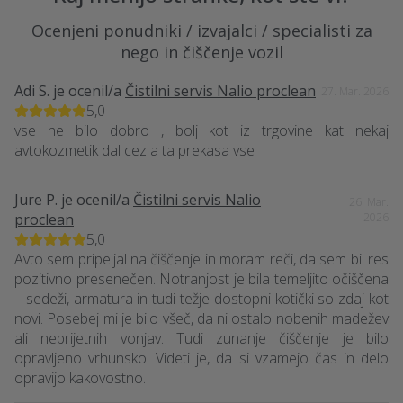
Ocenjeni ponudniki / izvajalci / specialisti za
nego in čiščenje vozil
Adi S.
je ocenil/a
Čistilni servis Nalio proclean
27. Mar. 2026
5,0
vse he bilo dobro , bolj kot iz trgovine kat nekaj
avtokozmetik dal cez a ta prekasa vse
Jure P.
je ocenil/a
Čistilni servis Nalio
26. Mar.
proclean
2026
5,0
Avto sem pripeljal na čiščenje in moram reči, da sem bil res
pozitivno presenečen. Notranjost je bila temeljito očiščena
– sedeži, armatura in tudi težje dostopni kotički so zdaj kot
novi. Posebej mi je bilo všeč, da ni ostalo nobenih madežev
ali neprijetnih vonjav. Tudi zunanje čiščenje je bilo
opravljeno vrhunsko. Videti je, da si vzamejo čas in delo
opravijo kakovostno.