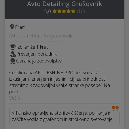
Avto Detailing Grušovnik
5,0
(
16
)
Fram
Avtokozmetika · Polepitev vozila
Izbran že 1 krat
Preverjeni ponudnik
Garancija zadovoljstva
Certificirana ARTDESHINE PRO delavnica. Z
izkušnjami, znanjem in jasnimi cilji za prihodnost
stremimo k zadovoljitvi vsake stranke posebej. Na
podl…
Več
Vrhunsko opravljena storitev čiščenja, poliranja in
zaščite vozila z grafenom in strokovno svetovanje.