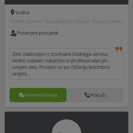
Vodice
Čistilne storitve · Visokotlačno čiščenje · Avtokozmetika
Preverjeni ponudnik
Zelo zadovoljen s storitvami čistilnega servisa.
Vedno odziven, natančen in profesionalen pri
svojem delu. Prostori so po čiščenju brezhibno
urejeni,…
POVPRAŠEVANJE
POKLIČI