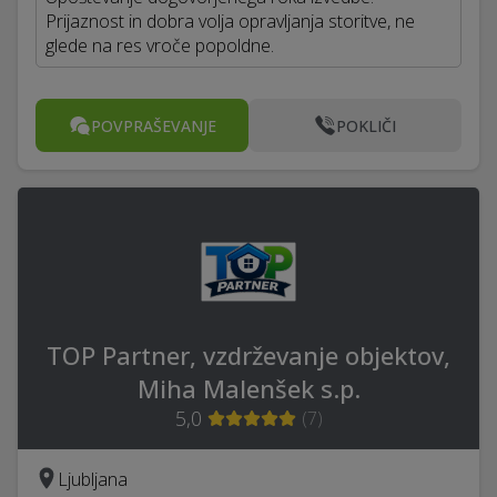
Prijaznost in dobra volja opravljanja storitve, ne
glede na res vroče popoldne.
POVPRAŠEVANJE
POKLIČI
TOP Partner, vzdrževanje objektov,
Miha Malenšek s.p.
5,0
(
7
)
Ljubljana