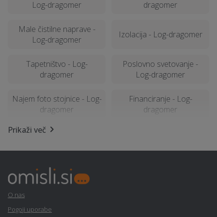
Log-dragomer
dragomer
Male čistilne naprave -
Izolacija - Log-dragomer
Log-dragomer
Tapetništvo - Log-
Poslovno svetovanje -
dragomer
Log-dragomer
Najem foto stojnice - Log-
Financiranje - Log-
dragomer
dragomer
Prikaži več
Avto storitve in oprema -
Frizerstvo - Log-dragomer
Log-dragomer
Prezračevalni sistemi in
Najem mobilnega WC-ja -
rekuperacija - Log-
Log-dragomer
dragomer
O nas
Pogoji uporabe
Izobraževanje - Log-
Operacija oči - Log-