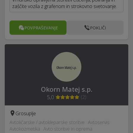
zaščite vozila z grafenom in strokovno svetovanje.
POVPRAŠEVANJE
POKLIČI
Okorn Matej s.p.
5,0
(
2
)
Grosuplje
Avtoličarske / avtokleparske storitve · Avtoservis ·
Avtokozmetika · Avto storitve in oprema