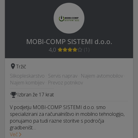
MOBI-COMP SISTEMI d.o.o.
4,0
(
1
)
Tržič
Slikopleskarstvo · Servis naprav · Najem avtomobilov ·
Najem kombijev · Prevoz potnikov
Izbran že 17 krat
V podjetju MOBI-COMP SISTEMI d.o.o. smo
specializirani za računalništvo in mobilno tehnologijo,
ponujamo pa tudi razne storitve s področja
gradbeništ…
Več