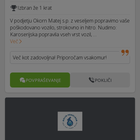
Izbran že 1 krat
V podjetju Okorn Matej s.p. z veseljem popravimo vaše
poškodovano vozilo, strokovno in hitro. Nudimo:
Karoserijska popravila vseh vrst vozil, …
Več
Več kot zadovoljna! Priporočam vsakomur!
POVPRAŠEVANJE
POKLIČI