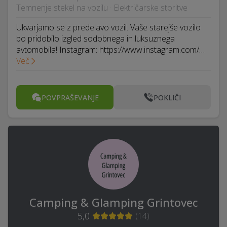
Temnenje stekel na vozilu · Električarske storitve
Ukvarjamo se z predelavo vozil. Vaše starejše vozilo
bo pridobilo izgled sodobnega in luksuznega
avtomobila! Instagram: https://www.instagram.com/…
Več
POVPRAŠEVANJE
POKLIČI
Camping & Glamping Grintovec
5,0
(
14
)