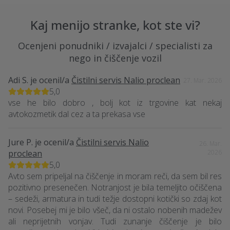
Kaj menijo stranke, kot ste vi?
Ocenjeni ponudniki / izvajalci / specialisti za
nego in čiščenje vozil
Adi S.
je ocenil/a
Čistilni servis Nalio proclean
27. Mar. 2026
5,0
vse he bilo dobro , bolj kot iz trgovine kat nekaj
avtokozmetik dal cez a ta prekasa vse
Jure P.
je ocenil/a
Čistilni servis Nalio
26. Mar.
proclean
2026
5,0
Avto sem pripeljal na čiščenje in moram reči, da sem bil res
pozitivno presenečen. Notranjost je bila temeljito očiščena
– sedeži, armatura in tudi težje dostopni kotički so zdaj kot
novi. Posebej mi je bilo všeč, da ni ostalo nobenih madežev
ali neprijetnih vonjav. Tudi zunanje čiščenje je bilo