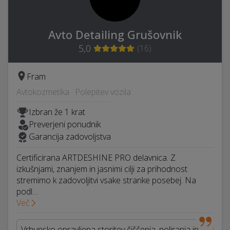
Avto Detailing Grušovnik
5,0
(
16
)
Fram
Avtokozmetika · Polepitev vozila
Izbran že 1 krat
Preverjeni ponudnik
Garancija zadovoljstva
Certificirana ARTDESHINE PRO delavnica. Z
izkušnjami, znanjem in jasnimi cilji za prihodnost
stremimo k zadovoljitvi vsake stranke posebej. Na
podl…
Več
Vrhunsko opravljena storitev čiščenja, poliranja in