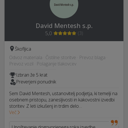
David Mentesh s.p.
5,0
(
3
)
Škofljica
Odvoz materiala · Čistilne storitve · Prevoz blaga ·
Prevoz vozil · Polaganje tlakovcev
Izbran že 5 krat
Preverjeni ponudnik
Sem David Mentesh, ustanovitelj podjetja, ki temelji na
osebnem pristopu, zanesljivosti in kakovostni izvedbi
storitev. Z leti izkušenj in trdim delo…
Več
Upoštevanje dogovorjenega roka izvedbe.