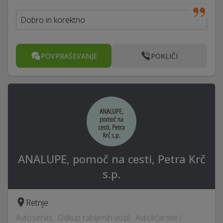
Dobro in korektno
POVPRAŠEVANJE
POKLIČI
ANALUPE, pomoč na cesti, Petra Krč
s.p.
Retnje
Avtoservis · Odkup rabljenih vozil · Avtoličarske /