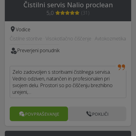
Čistilni servis Nalio proclean
5,0
(
31
)
Vodice
Čistilne storitve · Visokotlačno čiščenje · Avtokozmetika
Preverjeni ponudnik
Zelo zadovoljen s storitvami čistilnega servisa.
Vedno odziven, natančen in profesionalen pri
svojem delu. Prostori so po čiščenju brezhibno
urejeni,…
POVPRAŠEVANJE
POKLIČI