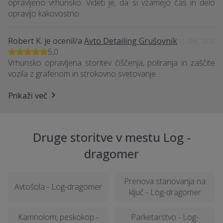
opravljeno vrhunsko. Videti je, da si vzamejo čas in delo
opravijo kakovostno.
Robert K.
je ocenil/a
Avto Detailing Grušovnik
31. Okt. 2025
5,0
Vrhunsko opravljena storitev čiščenja, poliranja in zaščite
vozila z grafenom in strokovno svetovanje.
Prikaži več
Druge storitve v mestu Log -
dragomer
Prenova stanovanja na
Avtošola - Log-dragomer
ključ - Log-dragomer
Kamnolom, peskokop -
Parketarstvo - Log-