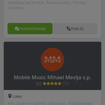
avtokleparske storitve · Avtokozmetika · Prodaja
avtodelov
POVPRAŠEVANJE
POKLIČI
Mobile Music Mihael Mevlja s.p.
5,0
(
52
)
Lokev
Avto storitve in oprema · Avtoservis · Avtokozmetika ·