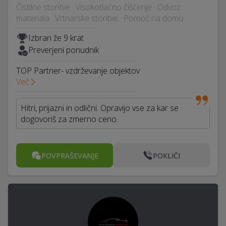
Čistilne storitve · Visokotlačno čiščenje · Odvoz
materiala · Vrtnarske storitve · Pomoč na domu
Izbran že 9 krat
Preverjeni ponudnik
TOP Partner- vzdrževanje objektov
Več
Hitri, prijazni in odlični. Opravijo vse za kar se
dogovoriš za zmerno ceno.
POVPRAŠEVANJE
POKLIČI