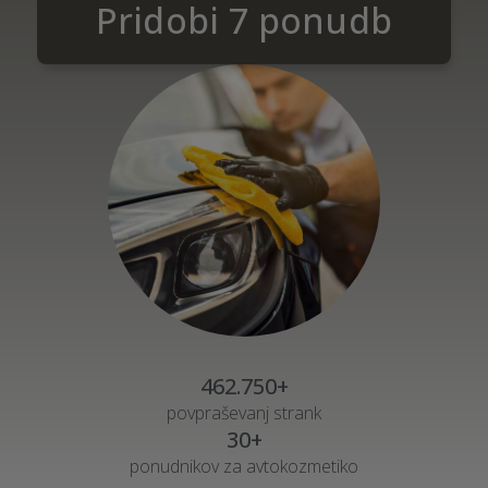
Pridobi 7 ponudb
462.750+
povpraševanj strank
30+
ponudnikov za avtokozmetiko