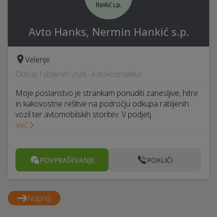
Avto Hanks, Nermin Hankić s.p.
Velenje
Odkup rabljenih vozil · Avtokozmetika
Moje poslanstvo je strankam ponuditi zanesljive, hitre
in kakovostne rešitve na področju odkupa rabljenih
vozil ter avtomobilskih storitev. V podjetj…
Več
POVPRAŠEVANJE
POKLIČI
Naprej