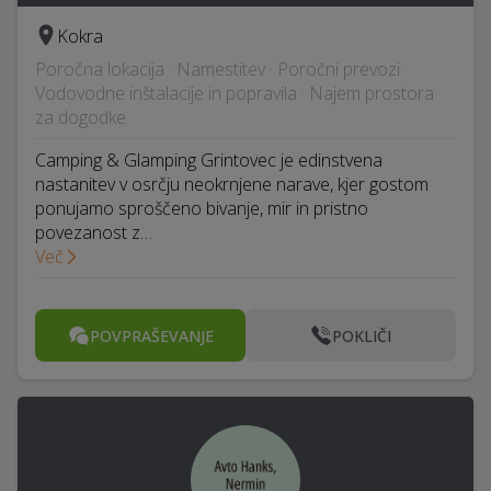
Kokra
Poročna lokacija · Namestitev · Poročni prevozi ·
Vodovodne inštalacije in popravila · Najem prostora
za dogodke
Camping & Glamping Grintovec je edinstvena
nastanitev v osrčju neokrnjene narave, kjer gostom
ponujamo sproščeno bivanje, mir in pristno
povezanost z…
Več
POVPRAŠEVANJE
POKLIČI