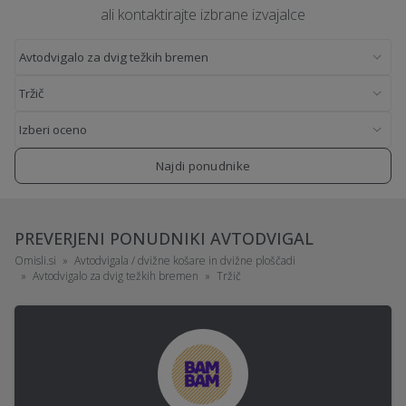
ali kontaktirajte izbrane izvajalce
Najdi ponudnike
PREVERJENI PONUDNIKI AVTODVIGAL
Omisli.si
Avtodvigala / dvižne košare in dvižne ploščadi
Avtodvigalo za dvig težkih bremen
Tržič