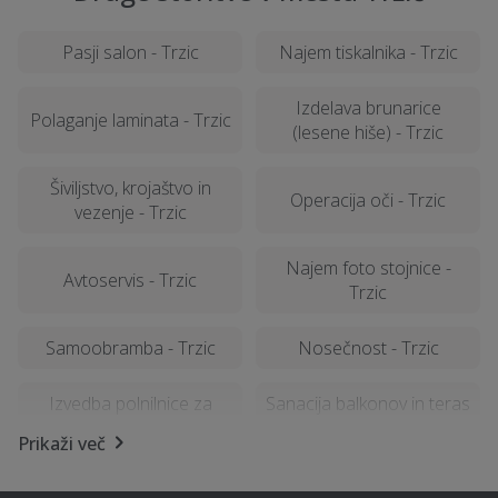
Pasji salon - Trzic
Najem tiskalnika - Trzic
Izdelava brunarice
Polaganje laminata - Trzic
(lesene hiše) - Trzic
Šiviljstvo, krojaštvo in
Operacija oči - Trzic
vezenje - Trzic
Najem foto stojnice -
Avtoservis - Trzic
Trzic
Samoobramba - Trzic
Nosečnost - Trzic
Izvedba polnilnice za
Sanacija balkonov in teras
električna vozila - Trzic
- Trzic
Prikaži več
SEO optimizacija spletnih
Izolacija - Trzic