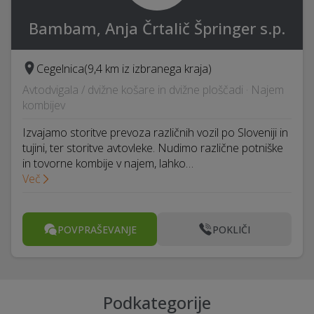
Bambam, Anja Črtalič Špringer s.p.
Cegelnica
(9,4 km iz izbranega kraja)
Avtodvigala / dvižne košare in dvižne ploščadi · Najem
kombijev
Izvajamo storitve prevoza različnih vozil po Sloveniji in
tujini, ter storitve avtovleke. Nudimo različne potniške
in tovorne kombije v najem, lahko…
Več
POVPRAŠEVANJE
POKLIČI
Podkategorije