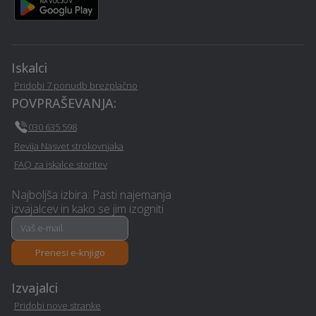
Izobraževanje - Trzic
Video produkcija - Trzic
Izgradnja in dobava
Chip tuning - Trzic
solarnih sistemov /
Iskalci
kolektorjev - Trzic
Pridobi 7 ponudb brezplačno
POVPRAŠEVANJA:
Izdelava in montaža tende
Mizarstvo - Trzic
030 635 598
- Trzic
Revija Nasvet strokovnjaka
FAQ za iskalce storitev
Izdelava in montaža
Vrtnarske storitve - Trzic
kamina - Trzic
Najboljša izbira: Pasti najemanja
izvajalcev in kako se jim izogniti
Avtoličarske /
Izkop gradbene jame -
avtokleparske storitve -
Trzic
Trzic
Prenesi e-knjigo
Strešna okna - Trzic
Kozmetični salon - Trzic
Izvajalci
Pridobi nove stranke