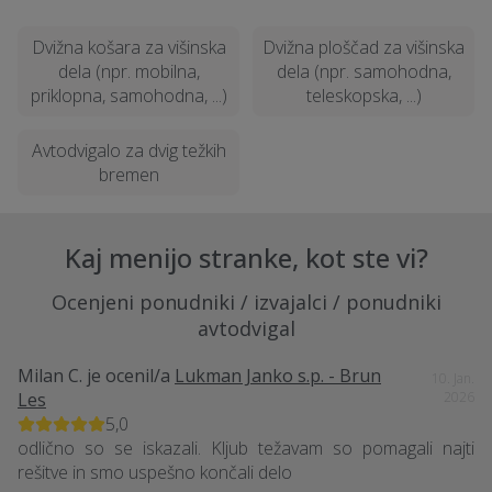
Dvižna košara za višinska
Dvižna ploščad za višinska
dela (npr. mobilna,
dela (npr. samohodna,
priklopna, samohodna, ...)
teleskopska, ...)
Avtodvigalo za dvig težkih
bremen
Kaj menijo stranke, kot ste vi?
Ocenjeni ponudniki / izvajalci / ponudniki
avtodvigal
Milan C.
je ocenil/a
Lukman Janko s.p. - Brun
10. Jan.
Les
2026
5,0
odlično so se iskazali. Kljub težavam so pomagali najti
rešitve in smo uspešno končali delo