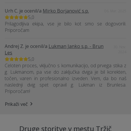
Urh C.
je ocenil/a
Mirko Borjanović s.p.
06. Mar. 2025
5,0
Prilagodljiva ekipa, vse je bilo kot smo se dogovorili.
Priporočam
Andrej Z.
je ocenil/a
Lukman Janko s.p. - Brun
30. Nov.
Les
2024
5,0
Celoten proces, vključno s komunikacijo, od prvega stika z
g. Lukmanom, pa vse do zaključka dviga je bil korekten,
točen, varen in profesionalno izveden. Vem, da bo naš
naslednji dvig spet opravil g. Lukman iz Brunlesa.
Priporočam!
Prikaži več
Druge storitve v mestu Tržič