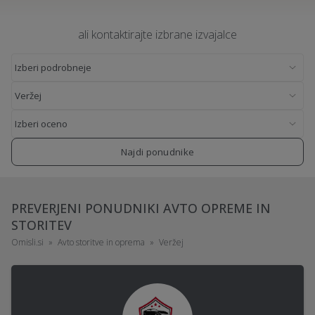
ali kontaktirajte izbrane izvajalce
Najdi ponudnike
PREVERJENI PONUDNIKI AVTO OPREME IN
STORITEV
Omisli.si
Avto storitve in oprema
Veržej