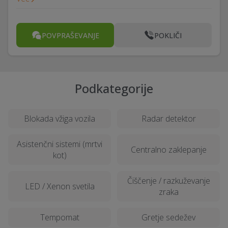
POVPRAŠEVANJE
POKLIČI
Podkategorije
Blokada vžiga vozila
Radar detektor
Asistenčni sistemi (mrtvi
Centralno zaklepanje
kot)
Čiščenje / razkuževanje
LED / Xenon svetila
zraka
Tempomat
Gretje sedežev