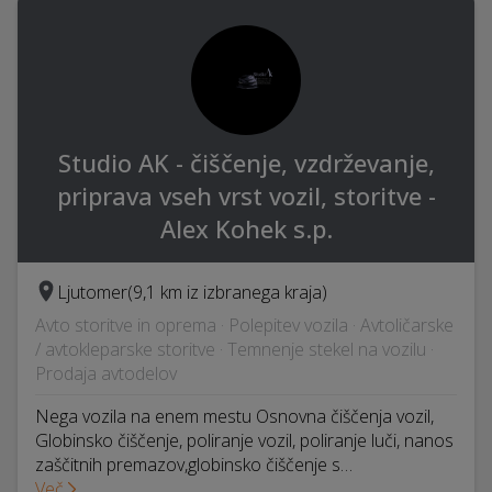
Studio AK - čiščenje, vzdrževanje,
priprava vseh vrst vozil, storitve -
Alex Kohek s.p.
Ljutomer
(9,1 km iz izbranega kraja)
Avto storitve in oprema · Polepitev vozila · Avtoličarske
/ avtokleparske storitve · Temnenje stekel na vozilu ·
Prodaja avtodelov
Nega vozila na enem mestu Osnovna čiščenja vozil,
Globinsko čiščenje, poliranje vozil, poliranje luči, nanos
zaščitnih premazov,globinsko čiščenje s…
Več