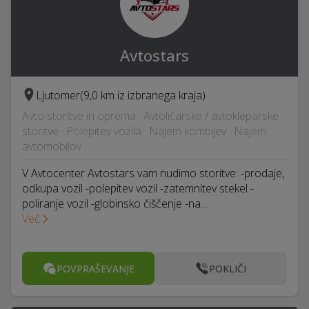
Avtostars
Ljutomer
(9,0 km iz izbranega kraja)
Avto storitve in oprema · Avtoličarske / avtokleparske
storitve · Polepitev vozila · Najem kombijev · Najem
avtomobilov
V Avtocenter Avtostars vam nudimo storitve: -prodaje,
odkupa vozil -polepitev vozil -zatemnitev stekel -
poliranje vozil -globinsko čiščenje -na…
Več
POVPRAŠEVANJE
POKLIČI