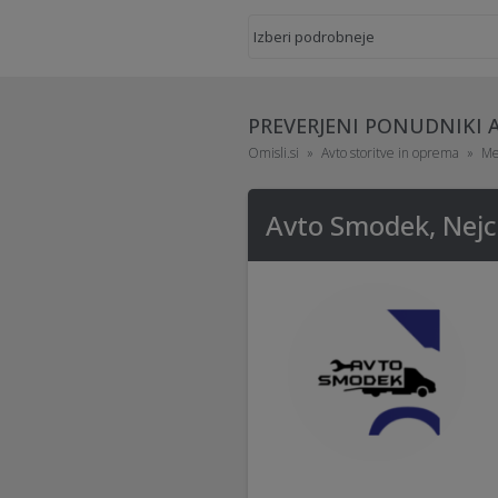
PREVERJENI PONUDNIKI 
Omisli.si
Avto storitve in oprema
Me
Avto Smodek, Nejc