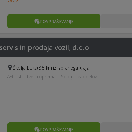
Več
POVPRAŠEVANJE
ervis in prodaja vozil, d.o.o.
Škofja Loka
(8,5 km iz izbranega kraja)
Avto storitve in oprema · Prodaja avtodelov
POVPRAŠEVANJE