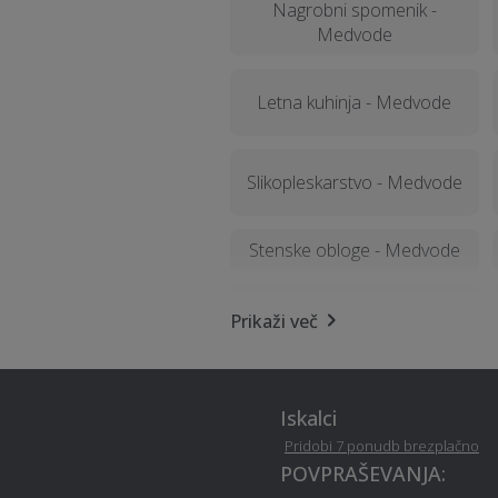
Nagrobni spomenik -
Medvode
Letna kuhinja - Medvode
Slikopleskarstvo - Medvode
Stenske obloge - Medvode
Ozvočenje in razsvetljava
Prikaži več
prireditev - Medvode
Servis naprav - Medvode
Iskalci
Pridobi 7 ponudb brezplačno
Restavriranje pohištva -
POVPRAŠEVANJA:
Medvode