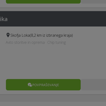
ika
Skofja Loka
(8,2 km iz izbranega kraja)
Avto storitve in oprema · Chip tuning
POVPRAŠEVANJE