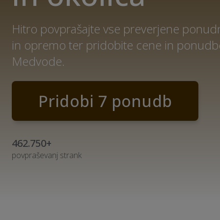
Hitro povprašajte vse preverjene ponudni
in opremo ter pridobite cene in ponudb
Medvode.
Pridobi 7 ponudb
462.750+
povpraševanj strank