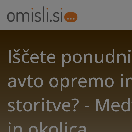
Iščete ponudni
avto opremo i
storitve? - Me
in okolica