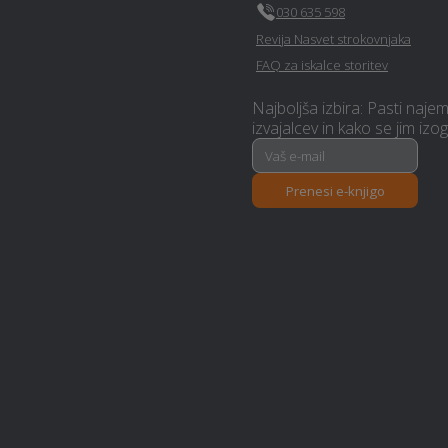
030 635 598
Revija Nasvet strokovnjaka
Kemična čistilnica, pralnica -
Medvode
FAQ za iskalce storitev
Najboljša izbira: Pasti naje
Izolacija - Medvode
izvajalcev in kako se jim izog
Prenesi e-knjigo
Urejanje okolice - Medvode
Založba - Medvode
Avtokozmetika - Medvode
Polaganje ploščic - Medvode