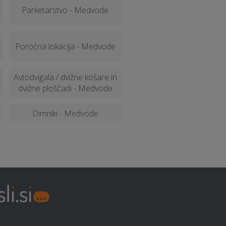
Parketarstvo - Medvode
Poročna lokacija - Medvode
Avtodvigala / dvižne košare in
dvižne ploščadi - Medvode
Dimniki - Medvode
Organizacija dogodkov -
Medvode
Montažne hiše - Medvode
Izdelava in montaža
nadstreška - Medvode