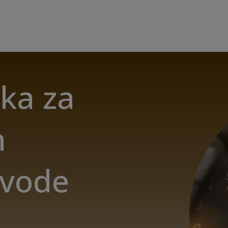
ka za
n
dvode