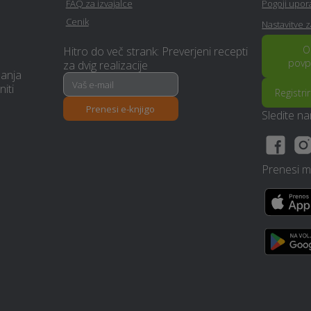
FAQ za izvajalce
Pogoji upo
Cenik
Nastavitve 
Polepitev vozila - Medvode
Glasbeni nastopi - Medvode
O
Hitro do več strank: Preverjeni recepti
povp
za dvig realizacije
manja
Pomoč na domu - Medvode
Rušitvena dela - Medvode
niti
Registri
Prenesi e-knjigo
Sledite n
Izvedba polnilnice za
Polaganje tapet - Medvode
električna vozila - Medvode
Prenesi mo
Vrtnarske storitve - Medvode
Hidravlika - Medvode
Prodaja avtodelov -
Vrtna lopa, hiška, uta -
Medvode
Medvode
Deratizacija, dezinsekcija in
Ogrevanje - Medvode
dezinfekcija - Medvode