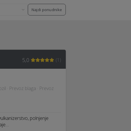
Najdi ponudnike
5,0
(
1
)
zil · Prevoz blaga · Prevoz
ulkanizerstvo, polnjenje
naje…