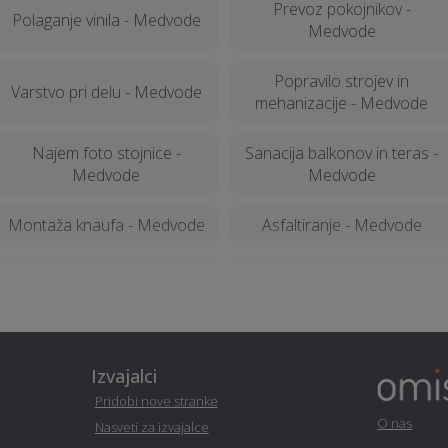
Prevoz pokojnikov -
Polaganje vinila - Medvode
Medvode
Popravilo strojev in
Varstvo pri delu - Medvode
mehanizacije - Medvode
Najem foto stojnice -
Sanacija balkonov in teras -
Medvode
Medvode
Montaža knaufa - Medvode
Asfaltiranje - Medvode
Razrez cistern in čiščenje -
Optimalen paket - Medvode
Medvode
Šiviljstvo, krojaštvo in vezenje
Snemanje poroke - Medvode
- Medvode
Izvajalci
Pridobi nove stranke
Prenova hiše na ključ -
O nas
Nasveti za izvajalce
Mizarstvo - Medvode
Medvode