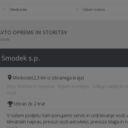
AVTO OPREME IN STORITEV
dvode
 Smodek s.p.
Medvode
(2,3 km iz izbranega kraja)
Avto storitve in oprema · Najem kombijev · Odkup rabljenih vo
vozil
Izbran že 2 krat
V našem podjetu Vam ponujamo servis in vzdrževanje vozil, v
klimatskih naprav, prevozi vozil-avtovleko, prevoze blaga in 