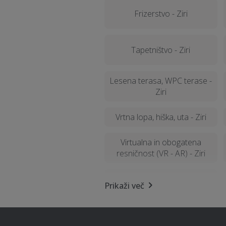
Frizerstvo - Ziri
Tapetništvo - Ziri
Lesena terasa, WPC terase -
Ziri
Vrtna lopa, hiška, uta - Ziri
Virtualna in obogatena
resničnost (VR - AR) - Ziri
Sanacija balkonov in teras -
Prikaži več
Ziri
Izolacija - Ziri