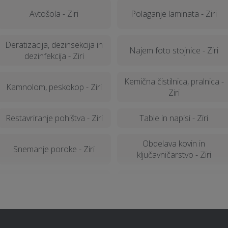
Avtošola - Ziri
Polaganje laminata - Ziri
Deratizacija, dezinsekcija in
Najem foto stojnice - Ziri
dezinfekcija - Ziri
Kemična čistilnica, pralnica -
Kamnolom, peskokop - Ziri
Ziri
Restavriranje pohištva - Ziri
Table in napisi - Ziri
Obdelava kovin in
Snemanje poroke - Ziri
ključavničarstvo - Ziri
Senčila - Ziri
Prevoz vozil - Ziri
PR / odnosi z javnostmi - Ziri
Stenske obloge - Ziri