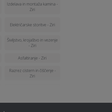
Izdelava in montaža kamina -
Ziri
Električarske storitve - Ziri
Šiviljstvo, krojaštvo in vezenje
- Ziri
Asfaltiranje - Ziri
Razrez cistern in čiščenje -
Ziri
Računalništvo in IT storitve -
Ziri
Pasja šola - Ziri