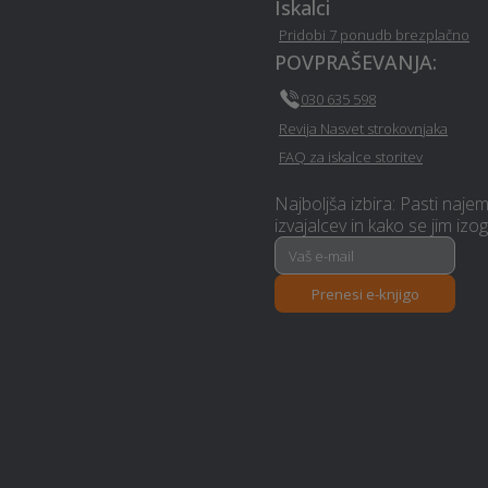
Iskalci
Glasbena šola - Ziri
Pridobi 7 ponudb brezplačno
POVPRAŠEVANJA:
Zidarske storitve - Ziri
030 635 598
Revija Nasvet strokovnjaka
Izobraževanje - Ziri
FAQ za iskalce storitev
Najboljša izbira: Pasti naje
Polaganje vinila - Ziri
izvajalcev in kako se jim izog
Izdelava brunarice (lesene
Prenesi e-knjigo
hiše) - Ziri
Toplotne črpalke - Ziri
Montažne hiše - Ziri
Arhitekturne storitve - Ziri