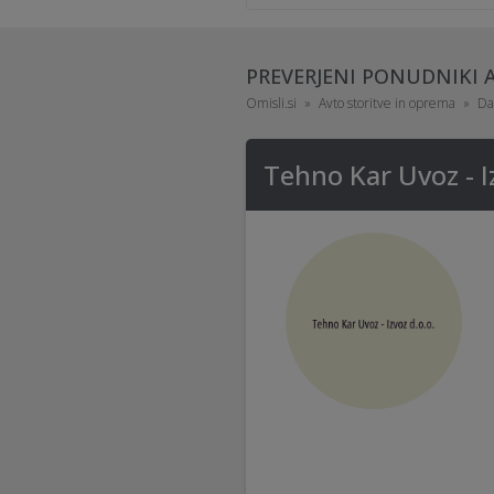
PREVERJENI PONUDNIKI 
Omisli.si
Avto storitve in oprema
Dal
Tehno Kar Uvoz - I