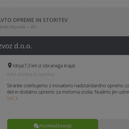
AVTO OPREME IN STORITEV
jinski vžig vozila
Žiri
zvoz d.o.o.
Idrija
(7,3 km iz izbranega kraja)
Avto storitve in oprema
Stranke oskrbujemo z inovativno nadstandardno opremo za 
deli in dodatno opremo za motorna vozila. Nudimo jim ust
Več
POVPRAŠEVANJE