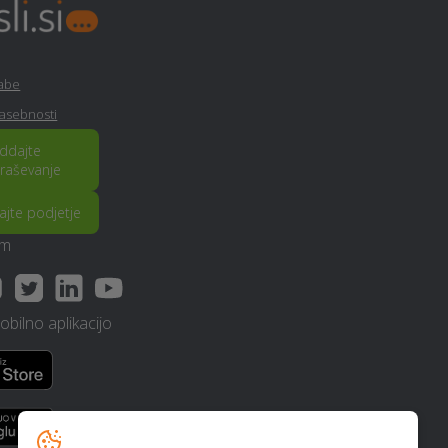
Avtokozmetika - Ziri
Montaža knaufa - Ziri
rabe
zasebnosti
Slikopleskarstvo - Ziri
ddajte
raševanje
Polaganje ploščic - Ziri
rajte podjetje
am
Avtodvigala / dvižne košare in
dvižne ploščadi - Ziri
Animacija na dogodkih - Ziri
bilno aplikacijo
Izdelava in montaža
nadstreška - Ziri
Kozmetični salon - Ziri