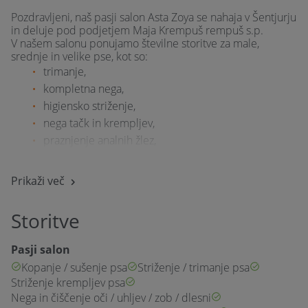
Pozdravljeni, naš pasji salon Asta Zoya se nahaja v Šentjurju
in deluje pod podjetjem Maja Krempuš rempuš s.p.
V našem salonu ponujamo številne storitve za male,
srednje in velike pse, kot so:
trimanje,
kompletna nega,
higiensko striženje,
nega tačk in krempljev,
praznjenje analnih žlez,
čiščenje ušes,
in še veliko več.
Prikaži več
Naš osrednji cilj je zagotoviti najboljšo možno nego za vaše
ljubljenčke. Vse naše storitve so zasnovane tako, da
Storitve
vašemu psu zagotovimo ne le kakovostno nego, ampak tudi
udobje in varnost. Pri nas bodo vaši psi deležni pozornosti,
ki jo potrebujejo, in natančnosti, ki jo od nas pričakujete.
Pasji salon
Naše storitve so cenovno dostopne in se razlikujejo glede
Kopanje / sušenje psa
Striženje / trimanje psa
na storitev. Pri nas ne boste nikoli plačali več, kot bi morali.
Trudimo se, da izpolnimo pričakovanja naših strank in
Striženje krempljev psa
ustvarimo dolgotrajne in zadovoljne odnose s psom in
Nega in čiščenje oči / uhljev / zob / dlesni
njegovim lastnikom. Če iščete strokovno in kakovostno