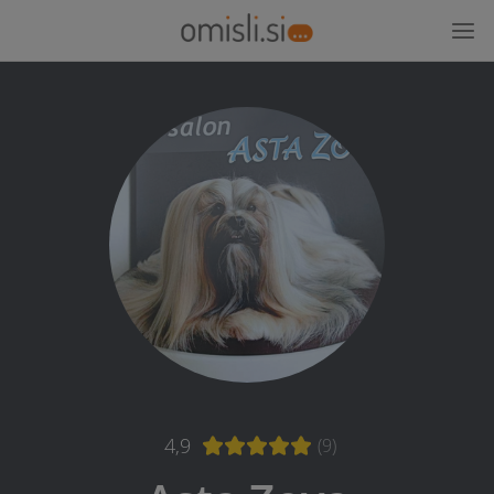
4,9
(9)