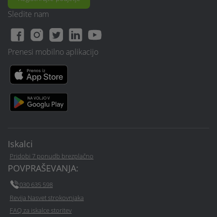
Anita R.
04. Maj. 2023
Sledite nam
5,0
Vse ok. Odzivnost in prijaznost na nivoju
Prenesi mobilno aplikacijo
Mateja A.
04. Maj. 2023
5,0
Prijaznost, kvalitetna storitev.
Iskalci
Pridobi 7 ponudb brezplačno
POVPRAŠEVANJA:
030 635 598
Revija Nasvet strokovnjaka
FAQ za iskalce storitev