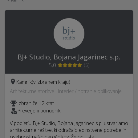
Kamnik
BJ+ Studio, Bojana Jagarinec s.p.
5,0
(
5
)
Kamnik
(v izbranem kraju)
Arhitekturne storitve · Interier / notranje oblikovanje
Izbran že 12 krat
Preverjeni ponudnik
V podjetju BJ+ Studio, Bojana Jagarinec s.p. ustvarjamo
arhitekturne rešitve, ki odražajo edinstvene potrebe in
osebnost naših naročnikov. Že od usta…