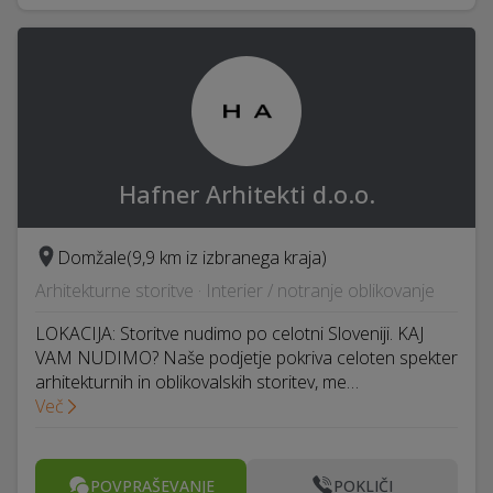
Hafner Arhitekti d.o.o.
Domžale
(9,9 km iz izbranega kraja)
Arhitekturne storitve · Interier / notranje oblikovanje
LOKACIJA: Storitve nudimo po celotni Sloveniji. KAJ
VAM NUDIMO? Naše podjetje pokriva celoten spekter
arhitekturnih in oblikovalskih storitev, me…
Več
POVPRAŠEVANJE
POKLIČI