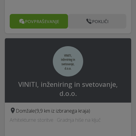
POVPRAŠEVANJE
POKLIČI
VINITI, inženiring in svetovanje,
d.o.o.
Domžale
(9,9 km iz izbranega kraja)
Arhitekturne storitve · Gradnja hiše na ključ