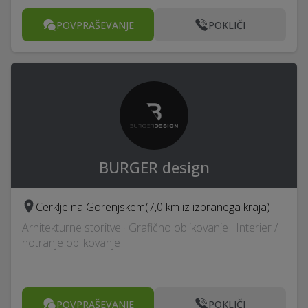
POVPRAŠEVANJE
POKLIČI
BURGER design
Cerklje na Gorenjskem
(7,0 km iz izbranega kraja)
Arhitekturne storitve · Grafično oblikovanje · Interier /
notranje oblikovanje
POVPRAŠEVANJE
POKLIČI