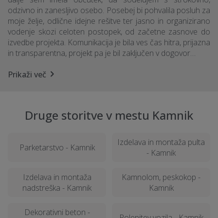
odzivno in zanesljivo osebo. Posebej bi pohvalila posluh za
moje želje, odlične idejne rešitve ter jasno in organizirano
vodenje skozi celoten postopek, od začetne zasnove do
izvedbe projekta. Komunikacija je bila ves čas hitra, prijazna
in transparentna, projekt pa je bil zaključen v dogovor…
Prikaži več
Druge storitve v mestu Kamnik
Izdelava in montaža pulta
Parketarstvo - Kamnik
- Kamnik
Izdelava in montaža
Kamnolom, peskokop -
nadstreška - Kamnik
Kamnik
Dekorativni beton -
Polepitev vozila - Kamnik