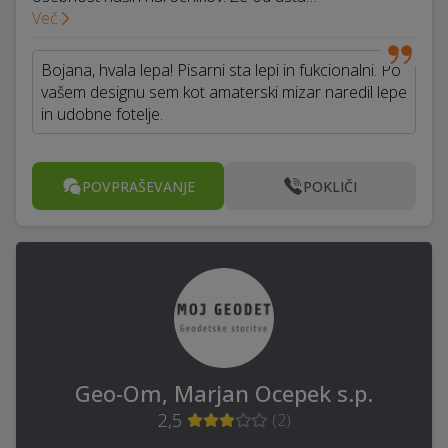
Več
Bojana, hvala lepa! Pisarni sta lepi in fukcionalni. Po
vašem designu sem kot amaterski mizar naredil lepe
in udobne fotelje.
POVPRAŠEVANJE
POKLIČI
Geo-Om, Marjan Ocepek s.p.
2,5
(
2
)