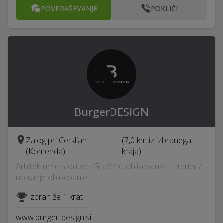
POVPRAŠEVANJE
POKLIČI
BurgerDESIGN
Zalog pri Cerkljah
(7,0 km iz izbranega
(Komenda)
kraja)
Arhitekturne storitve · Grafično oblikovanje · Interier /
notranje oblikovanje
Izbran že 1 krat
www.burger-design.si