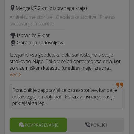
Mengeš
(7,2 km iz izbranega kraja)
Arhitekturne storitve · Geodetske storitve · Pravno
svetovanje in storitve
Izbran že 8 krat
Garancija zadovoljstva
Izvajamo vsa geodetska dela samostojno s svojo
strokovno ekipo. Tako v celoti opravimo vsa dela, kot
so v zemljiškem katastru (ureditev meje, izravna…
Več
Ponudnik je zagotavljal celostno storitev, kar pa je
ostalo zgolj pri obljubah. Po izravnavi meje nas je
prikrajšal za lep…
POVPRAŠEVANJE
POKLIČI