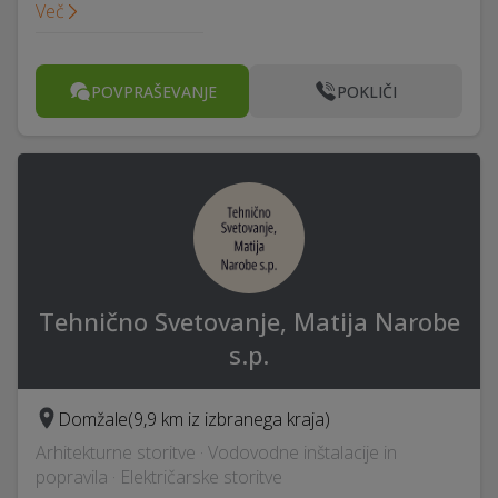
Več
POVPRAŠEVANJE
POKLIČI
Tehnično Svetovanje, Matija Narobe
s.p.
Domžale
(9,9 km iz izbranega kraja)
Arhitekturne storitve · Vodovodne inštalacije in
popravila · Električarske storitve