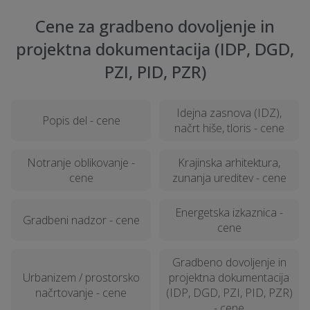
Cene za gradbeno dovoljenje in
projektna dokumentacija (IDP, DGD,
PZI, PID, PZR)
Idejna zasnova (IDZ),
Popis del - cene
načrt hiše, tloris - cene
Notranje oblikovanje -
Krajinska arhitektura,
cene
zunanja ureditev - cene
Energetska izkaznica -
Gradbeni nadzor - cene
cene
Gradbeno dovoljenje in
Urbanizem / prostorsko
projektna dokumentacija
načrtovanje - cene
(IDP, DGD, PZI, PID, PZR)
- cene