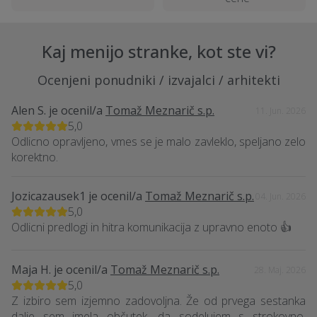
Kaj menijo stranke, kot ste vi?
Ocenjeni ponudniki / izvajalci / arhitekti
Alen S.
je ocenil/a
Tomaž Meznarič s.p.
11. Jun. 2026
5,0
Odlicno opravljeno, vmes se je malo zavleklo, speljano zelo
korektno.
Jozicazausek1
je ocenil/a
Tomaž Meznarič s.p.
04. Jun. 2026
5,0
Odlicni predlogi in hitra komunikacija z upravno enoto 👍
Maja H.
je ocenil/a
Tomaž Meznarič s.p.
28. Maj. 2026
5,0
Z izbiro sem izjemno zadovoljna. Že od prvega sestanka
dalje sem imela občutek, da sodelujem s strokovno,