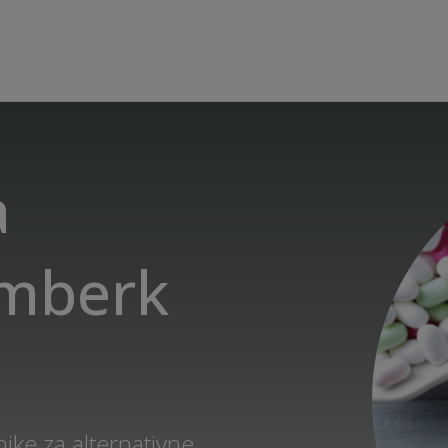
a
emberk
ike za alternativne