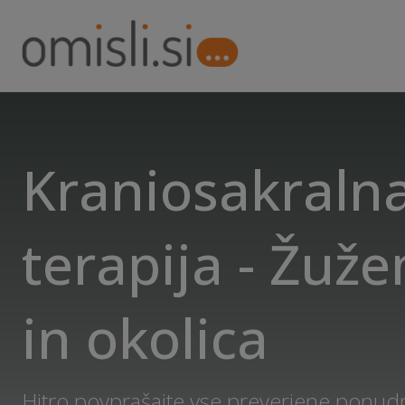
Kraniosakraln
terapija - Žuž
in okolica
Hitro povprašajte vse preverjene ponudn