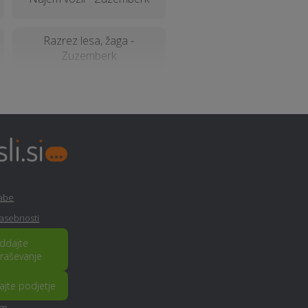
Razrez lesa, žaga -
Zuzemberk
Založba - Zuzemberk
Ortodontija - Zuzemberk
rabe
Rušitvena dela - Zuzemberk
zasebnosti
ddajte
raševanje
Polaganje tapet - Zuzemberk
rajte podjetje
am