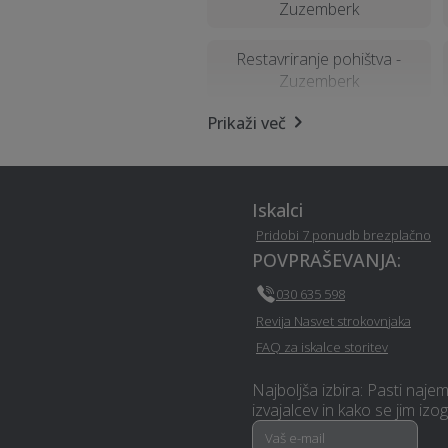
Zuzemberk
Restavriranje pohištva -
Zuzemberk
Prikaži več
Urejanje okolice - Zuzemberk
Iskalci
Stenske obloge - Zuzemberk
Pridobi 7 ponudb brezplačno
POVPRAŠEVANJA:
030 635 598
Zidarske storitve -
Zuzemberk
Revija Nasvet strokovnjaka
FAQ za iskalce storitev
Erotična masaža -
Najboljša izbira: Pasti naje
Zuzemberk
izvajalcev in kako se jim izog
Zdravje na delovnem mestu -