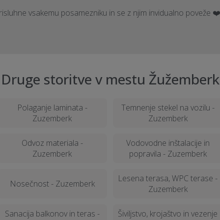
prisluhne vsakemu posamezniku in se z njim invidualno poveže ❤
Druge storitve v mestu Žužemberk
Polaganje laminata -
Temnenje stekel na vozilu -
Zuzemberk
Zuzemberk
Odvoz materiala -
Vodovodne inštalacije in
Zuzemberk
popravila - Zuzemberk
Lesena terasa, WPC terase -
Nosečnost - Zuzemberk
Zuzemberk
Sanacija balkonov in teras -
Šiviljstvo, krojaštvo in vezenje