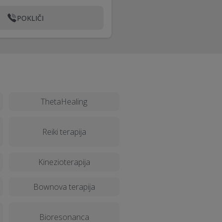
POKLIČI
ThetaHealing
Reiki terapija
Kinezioterapija
Bownova terapija
Bioresonanca