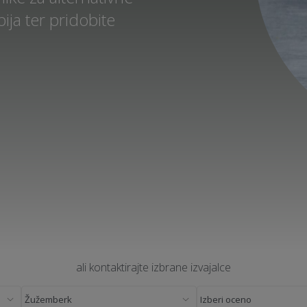
ija ter pridobite
ali kontaktirajte izbrane izvajalce