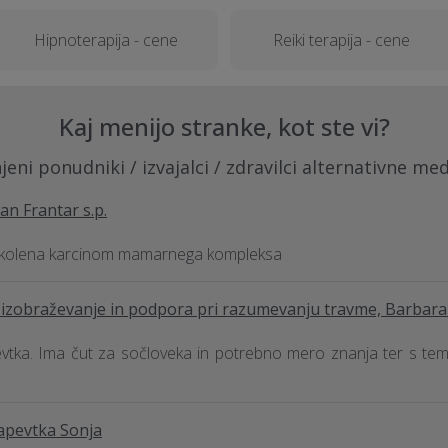
Hipnoterapija - cene
Reiki terapija - cene
Kaj menijo stranke, kot ste vi?
eni ponudniki / izvajalci / zdravilci alternativne me
an Frantar s.p.
ezi kolena karcinom mamarnega kompleksa
izobraževanje in podpora pri razumevanju travme, Barbara 
tka. Ima čut za sočloveka in potrebno mero znanja ter s tem u
rapevtka Sonja