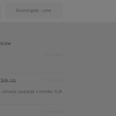
Bioenergetik - cene
dicine
03. Jul. 2026
Sok, s.p.
10. Jun. 2026
stvarja zaupanje v tehnike, ki jih
27. Feb. 2026