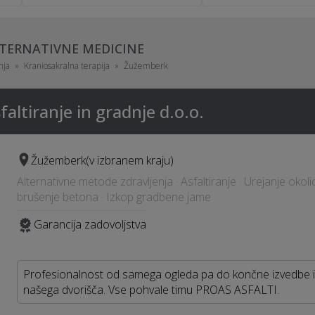
ALTERNATIVNE MEDICINE
nja
Kraniosakralna terapija
Žužemberk
altiranje in gradnje d.o.o.
Žužemberk
(v izbranem kraju)
Alternativne metode zdravljenja · Asfaltiranje · Urejanje okoli
brušenje betona · Izkop gradbene jame
Garancija zadovoljstva
Profesionalnost od samega ogleda pa do končne izvedbe izd
našega dvorišča. Vse pohvale timu PROAS ASFALTI.