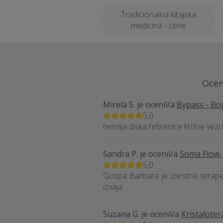
Tradicionalna kitajska
medicina - cene
Ocenj
Mirela S.
je ocenil/a
Bypass - Boj
5,0
hernija diska hrbtenice križne v
Sandra P.
je ocenil/a
Soma Flow, 
5,0
Gospa Barbara je izvrstna terapev
izvaja.
Suzana G.
je ocenil/a
Kristalote