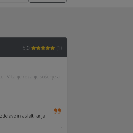
5,0
(
1
)
ce · Vrtanje rezanje sušenje ali
elave in asfaltiranja