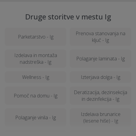
Druge storitve v mestu Ig
Prenova stanovanja na
Parketarstvo - Ig
ključ - Ig
Izdelava in montaža
Polaganje laminata - Ig
nadstreška - Ig
Wellness - Ig
Izterjava dolga - Ig
Deratizacija, dezinsekcija
Pomoč na domu - Ig
in dezinfekcija - Ig
Izdelava brunarice
Polaganje vinila - Ig
(lesene hiše) - Ig
Poročna lokacija - Ig
Samoobramba - Ig