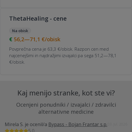
ThetaHealing - cene
Na obisk
56,2—71,1
€/obisk
Povprečna cena je 63,3 €/obisk. Razpon cen med
najcenejšimi in najdražjimi izvajalci pa sega 51,2—78,1
€/obisk.
Kaj menijo stranke, kot ste vi?
Ocenjeni ponudniki / izvajalci / zdravilci
alternativne medicine
Mirela S.
je ocenil/a
Bypass - Bojan Frantar s.p.
03. Jul. 2026
5,0