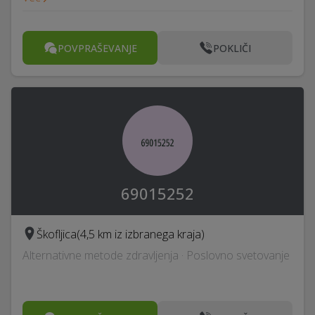
POVPRAŠEVANJE
POKLIČI
69015252
Škofljica
(4,5 km iz izbranega kraja)
Alternativne metode zdravljenja · Poslovno svetovanje