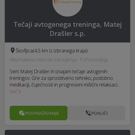
Tečaji avtogenega treninga, Matej
Drašler s.p.
Škofljica
(4,5 km iz izbranega kraja)
Alternativne metode zdravljenja · Psihoterapija
Sem Matej Drašler in izvajam tečaje avtogenih
treningov. Gre za sprostitveno tehniko, podobno
meditaciji, čuječnosti in progresivni mišični relaksaci…
Več
POVPRAŠEVANJE
POKLIČI