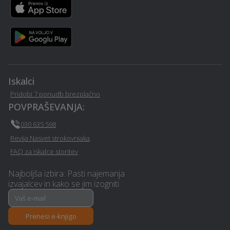
Vrtna lopa, hiška, uta - Ig
Restavriranje pohištva - Ig
Svetovanje in
Urejanje okolice - Ig
implementacija GDPR - Ig
Iskalci
Prenova ali izgradnja
Klimatska naprava - Ig
kopalnice - Ig
Pridobi 7 ponudb brezplačno
POVPRAŠEVANJA:
Razrez cistern in čiščenje
030 635 598
Asfaltiranje - Ig
- Ig
Revija Nasvet strokovnjaka
FAQ za iskalce storitev
Prehransko svetovanje -
Razrez lesa, žaga - Ig
Ig
Najboljša izbira: Pasti najemanja
izvajalcev in kako se jim izogniti
Izdelava ali prenova
Pasja šola - Ig
fasade - Ig
Prenesi e-knjigo