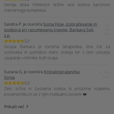
hernija diska hrbtenice križne vezi kolena karcinom
mamarnega kompleksa
Sandra P.
je ocenil/a
Soma Flow, izobraževanje in
10.
podpora pri razumevanju travme, Barbara Sok,
Jun.
2026
s.p.
5,0
Gospa Barbara je izvrstna terapevtka. Ima čut za
sočloveka in potrebno mero znanja ter s tem ustvarja
zaupanje v tehnike, ki jih izvaja.
Suzana G.
je ocenil/a
Kristaloterapevtka
27. Feb.
Sonja
2026
5,0
Zelo srčna in čustvena oseba, ki prisluhne vsakemu
posamezniku in se z njim invidualno poveže ❤️
Prikaži več