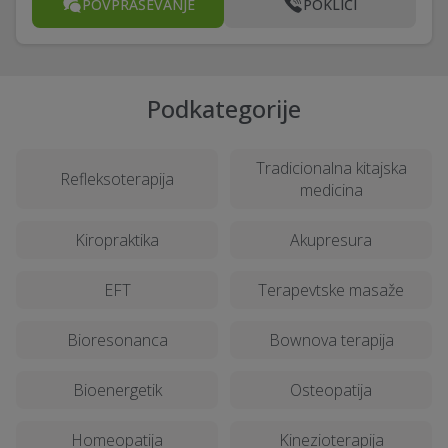
POVPRAŠEVANJE
POKLIČI
Podkategorije
Tradicionalna kitajska
Refleksoterapija
medicina
Kiropraktika
Akupresura
EFT
Terapevtske masaže
Bioresonanca
Bownova terapija
Bioenergetik
Osteopatija
Homeopatija
Kinezioterapija