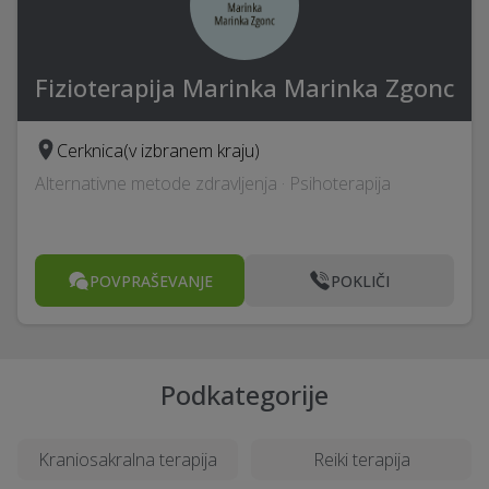
Fizioterapija Marinka Marinka Zgonc
Cerknica
(v izbranem kraju)
Alternativne metode zdravljenja · Psihoterapija
POVPRAŠEVANJE
POKLIČI
Podkategorije
Kraniosakralna terapija
Reiki terapija