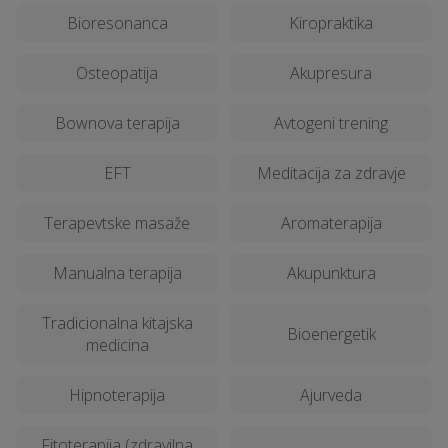
Bioresonanca
Kiropraktika
Osteopatija
Akupresura
Bownova terapija
Avtogeni trening
EFT
Meditacija za zdravje
Terapevtske masaže
Aromaterapija
Manualna terapija
Akupunktura
Tradicionalna kitajska
Bioenergetik
medicina
Hipnoterapija
Ajurveda
Fitoterapija (zdravilna