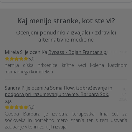
Kaj menijo stranke, kot ste vi?
Ocenjeni ponudniki / izvajalci / zdravilci
alternativne medicine
Mirela S.
je ocenil/a
Bypass - Bojan Frantar s.p.
03. Jul. 2026
5,0
hernija diska hrbtenice križne vezi kolena karcinom
mamarnega kompleksa
Sandra P.
je ocenil/a
Soma Flow, izobraževanje in
10.
podpora pri razumevanju travme, Barbara Sok,
Jun.
2026
s.p.
5,0
Gospa Barbara je izvrstna terapevtka. Ima čut za
sočloveka in potrebno mero znanja ter s tem ustvarja
zaupanje v tehnike, ki jih izvaja.