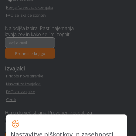
Urejanje okolice -
Revija Nasvet strokovnjaka
Tapetništvo - Cerknica
Cerknica
FAQ za iskalce storitev
Polaganje laminata -
Deratizacija, dezinsekcija
Najboljša izbira: Pasti najemanja
izvajalcev in kako se jim izogniti
Cerknica
in dezinfekcija - Cerknica
Nezgodno zavarovanje -
Izdelava brunarice
Prenesi e-knjigo
Cerknica
(lesene hiše) - Cerknica
Izvajalci
PR / odnosi z javnostmi -
Parketarstvo - Cerknica
Pridobi nove stranke
Cerknica
Nasveti za izvajalce
FAQ za izvajalce
Kozmetični salon -
Polaganje tapet - Cerknica
Cenik
Cerknica
Hitro do več strank: Preverjeni recepti za
Grafično oblikovanje -
Polaganje ploščic -
dvig realizacije
Cerknica
Cerknica
Nastavitve piškotkov in zasebnosti