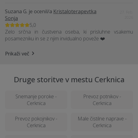
Suzana G.
je ocenil/a
Kristaloterapevtka
27. Feb.
Sonja
2026
5,0
Zelo srčna in čustvena oseba, ki prisluhne vsakemu
posamezniku in se z njim invidualno poveže ❤️
Prikaži več
Druge storitve v mestu Cerknica
Snemanje poroke -
Prevoz potnikov -
Cerknica
Cerknica
Prevoz pokojnikov -
Male čistilne naprave -
Cerknica
Cerknica