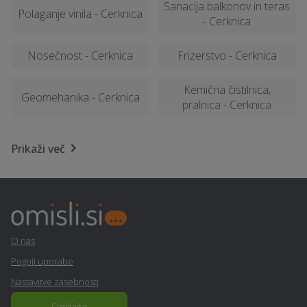
Sanacija balkonov in teras
Polaganje vinila - Cerknica
- Cerknica
Nosečnost - Cerknica
Frizerstvo - Cerknica
Kemična čistilnica,
Geomehanika - Cerknica
pralnica - Cerknica
Zdravje na delovnem
Popravilo strojev in
Prikaži več
mestu - Cerknica
mehanizacije - Cerknica
Prodaja, izdelava in
Ortodontija - Cerknica
vgradnja vrat - Cerknica
Virtualna in obogatena
O nas
Električarske storitve -
resničnost (VR - AR) -
Cerknica
Pogoji uporabe
Cerknica
Nastavitve zasebnosti
Dobava, gradnja in
Oddajte